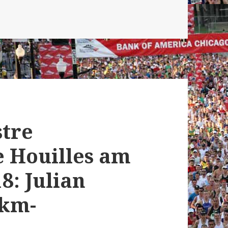
stre
e Houilles am
8: Julian
0km-