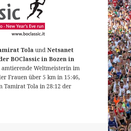
amirat Tola
und
Netsanet
 der BOClassic in Bozen in
e amtierende Weltmeisterin im
r Frauen über 5 km in 15:46,
Tamirat Tola in 28:12 der
n (ITA) am 31. Dezember 2018: Äthiopische Siege 