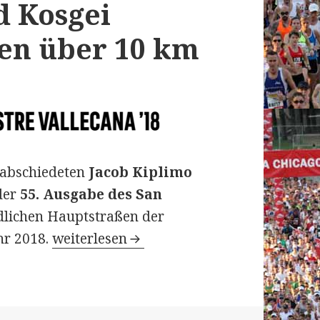
d Kosgei
ten über 10 km
rabschiedeten
Jacob Kiplimo
der
55. Ausgabe des San
dlichen Hauptstraßen der
55. San Silvestre Vallecana (Madrid) am
hr 2018.
weiterlesen