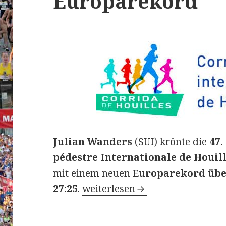
Europarekord
Julian Wanders
(SUI) krönte die
47.
pédestre Internationale de Houil
mit einem neuen
Europarekord über
47. Corrida pédestre Internat
27:25
.
weiterlesen