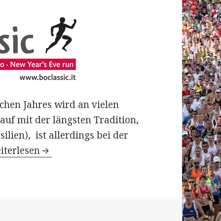
chen Jahres wird an vielen
auf mit der längsten Tradition,
ilien), ist allerdings bei der
ersicht über einige (Silvester-)Läufe zum Ende d
iterlesen