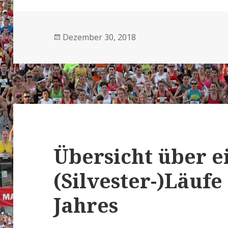
Veröffentlicht
Dezember 30, 2018
am
Übersicht über e
(Silvester-)Läuf
Jahres