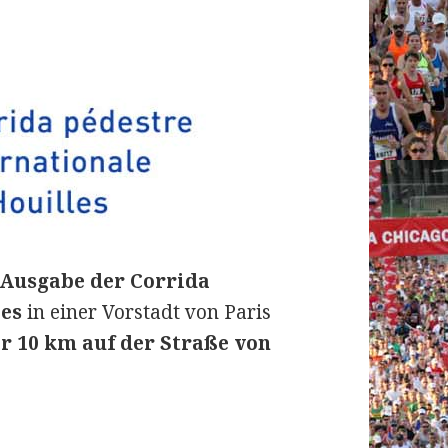
 Ausgabe der Corrida
les
in einer Vorstadt von Paris
 10 km auf der Straße von
ionale de Houilles am 30. Dezember 2018: Julian