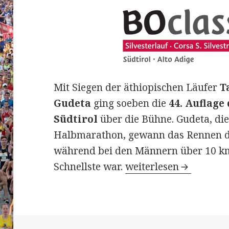
Mit Siegen der äthiopischen Läufer
T
Gudeta
ging soeben die
44. Auflage
Südtirol
über die Bühne. Gudeta, di
Halbmarathon, gewann das Rennen de
während bei den Männern über 10 km 
44. BOclassic in Boze
Schnellste war.
weiterlesen