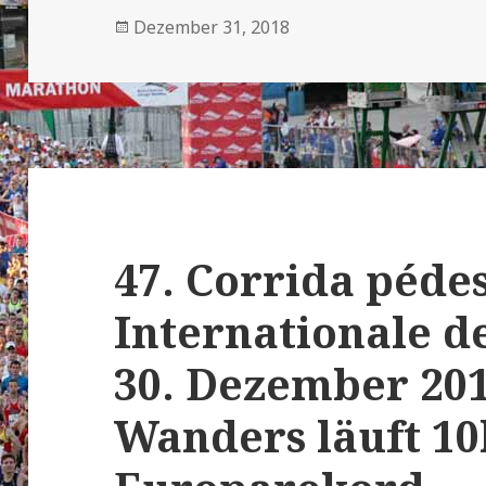
Veröffentlicht
Dezember 31, 2018
am
47. Corrida péde
Internationale d
30. Dezember 201
Wanders läuft 1