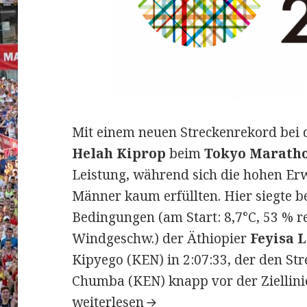
Mit einem neuen Streckenrekord bei d
Helah Kiprop
beim
Tokyo Maratho
Leistung, während sich die hohen E
Männer kaum erfüllten. Hier siegte b
Bedingungen (am Start: 8,7°C, 53 % re
Windgeschw.) der Äthiopier
Feyisa L
Kipyego (KEN) in 2:07:33, der den St
Chumba (KEN) knapp vor der Ziellini
Tokyo Marathon am 28. Februar 2016:
weiterlesen