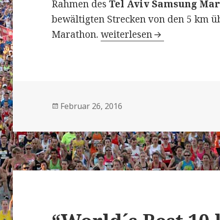
Rahmen des
Tel Aviv Samsung Ma
bewältigten Strecken von den 5 km ü
Tel Aviv Samsung Marathon
Marathon.
weiterlesen
Veröffentlicht
Februar 26, 2016
am