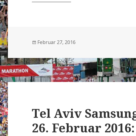
Veröffentlicht
Februar 27, 2016
am
Tel Aviv Samsun
26. Februar 2016: