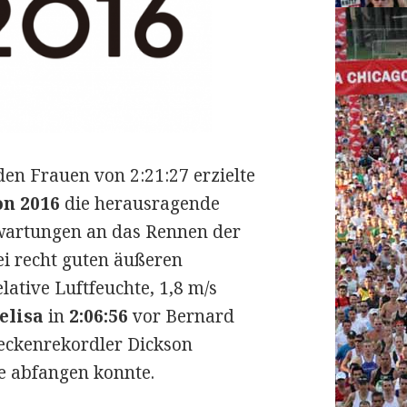
en Frauen von 2:21:27 erzielte
n 2016
die herausragende
rwartungen an das Rennen der
ei recht guten äußeren
lative Luftfeuchte, 1,8 m/s
elisa
in
2:06:56
vor Bernard
reckenrekordler Dickson
e abfangen konnte.
 Feyisa Lelisa und Helah Kiprop gewannen die R