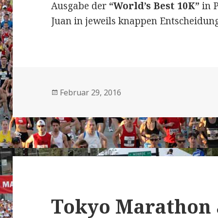
Ausgabe der
“World’s Best 10K”
in 
Juan in jeweils knappen Entscheidun
Veröffentlicht
Februar 29, 2016
am
Tokyo Marathon 