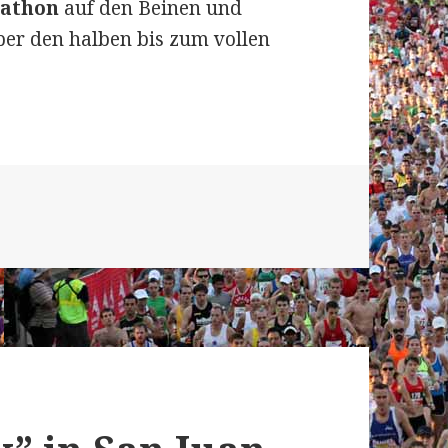
rathon
auf den Beinen und
ber den halben bis zum vollen
 am 26. Februar 2016: Auch in diesem Jahr war 