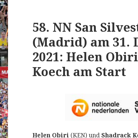
58. NN San Silves
(Madrid) am 31.
2021: Helen Obir
Koech am Start
Helen Obiri
(KEN) und
Shadrack K