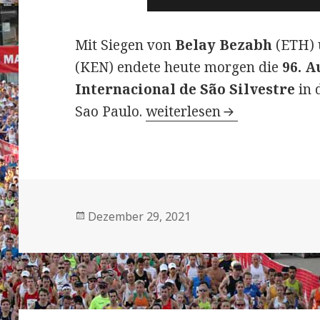
Mit Siegen von
Belay Bezabh
(ETH)
(KEN) endete heute morgen die
96. A
Internacional de São Silvestre
in 
96. Sao Silvestre – Silve
Sao Paulo.
weiterlesen
Veröffentlicht
Dezember 29, 2021
am