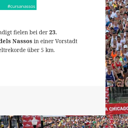
digt fielen bei der
23.
dels Nassos
in einer Vorstadt
eltrekorde über 5 km.
s (Barcelona) am 31. Dezember 2021: 5 km-Weltre