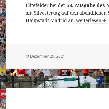
Elitefelder bei der
58. Ausgabe des 
am Silvestertag auf den abendlichen
58. NN San Sil
Haupstadt Madrid an.
weiterlesen
Veröffentlicht
Dezember 29, 2021
am