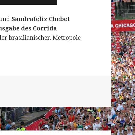
 und
Sandrafeliz Chebet
usgabe des Corrida
der brasilianischen Metropole
sterlauf Sao Paulo (BRA) am 31. Dezember 2021: Ü