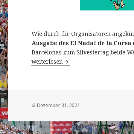
Wie durch die Organisatoren angekün
Ausgabe des El Nadal de la Cursa 
Barcelonas zum Silvestertag beide W
23. El Nadal de la Cursa dels Nasso
weiterlesen
Veröffentlicht
Dezember 31, 2021
am