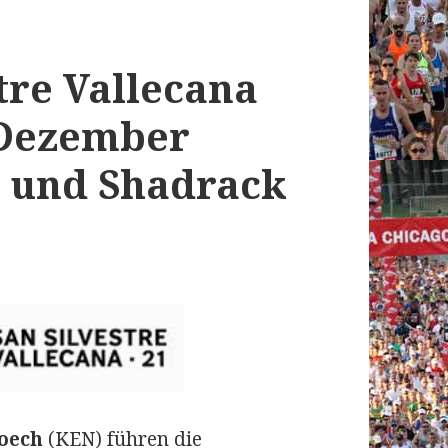
tre Vallecana
 Dezember
i und Shadrack
oech
(KEN) führen die