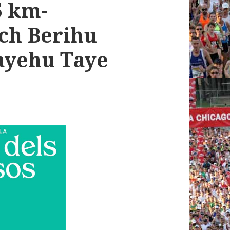
5 km-
ch Berihu
ayehu Taye