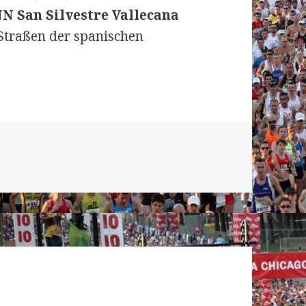
NN San Silvestre Vallecana
 Straßen der spanischen
vestre Vallecana (Madrid) am 31. Dezember 2021: