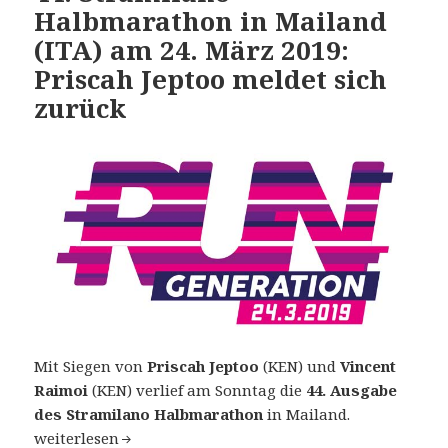
Halbmarathon in Mailand
(ITA) am 24. März 2019:
Priscah Jeptoo meldet sich
zurück
Mit Siegen von
Priscah Jeptoo
(KEN) und
Vincent
Raimoi
(KEN) verlief am Sonntag die
44. Ausgabe
des Stramilano Halbmarathon
in Mailand.
44. Stramilano Halbmarathon in Mailand (ITA) am 24. Mä
weiterlesen