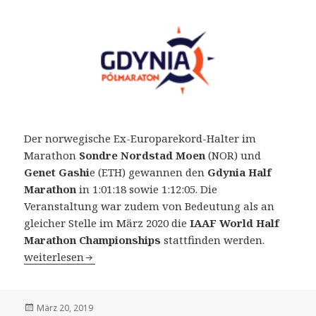
Der norwegische Ex-Europarekord-Halter im
Marathon
Sondre Nordstad Moen
(NOR) und
Genet Gashi
e (ETH) gewannen den
Gdynia Half
Marathon
in 1:01:18 sowie 1:12:05. Die
Veranstaltung war zudem von Bedeutung als an
gleicher Stelle im März 2020 die
IAAF World Half
Marathon Championships
stattfinden werden.
Gdynia Halbmarathon am 17. März 2019: Sondre Moen g
weiterlesen
Veröffentlicht
März 20, 2019