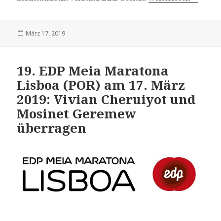
Veröffentlicht
März 17, 2019
am
19. EDP Meia Maratona
Lisboa (POR) am 17. März
2019: Vivian Cheruiyot und
Mosinet Geremew
überragen