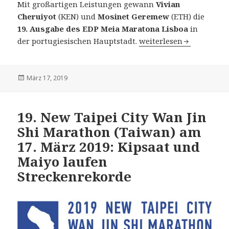
Mit großartigen Leistungen gewann
Vivian
Cheruiyot
(KEN) und
Mosinet Geremew
(ETH) die
19. Ausgabe des EDP Meia Maratona Lisboa
in
19. EDP Meia Maratona 
der portugiesischen Hauptstadt.
weiterlesen
Veröffentlicht
März 17, 2019
am
19. New Taipei City Wan Jin
Shi Marathon (Taiwan) am
17. März 2019: Kipsaat und
Maiyo laufen
Streckenrekorde