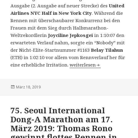
Ausgabe (2. Ausgabe auf neuer Strecke) des
United
Airlines NYC Half in New York City
. Während die
Rennen mit überschaubarer Konkurrenz bei den
Frauen mit dem Sieg durch Halbmarathon-
Weltrekordlerin
Joyciline Jepkosgei
in 1:10:07 den
erwarteten Verlauf nahm, sorgte ein “Nobody” mit
der Nicht-Elite-Startnummer #1163
Belay Tilahun
(ETH) in 1:02:10 vor allem vom Rennverlauf her für
14. United Airlines NYC Half i
eine erhebliche Irritation.
weiterlesen
Veröffentlicht
März 18, 2019
am
75. Seoul International
Dong-A Marathon am 17.
März 2019: Thomas Rono
gewinnt flottes Rennen in