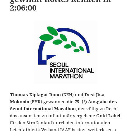
2:06:00
Thomas Kiplagat Rono
(KEN) und
Desi Jisa
Mokonin
(BHR) gewannen die
75. (!) Ausgabe des
Seoul International Marathon
, der völlig zu Recht
das ansonsten zu inflationär vergebene
Gold Label
für den Straßenlauf durch den internationalen
75. Seoul Internati
Leichtathletik Verband IAAF besitzt.
weiterlesen