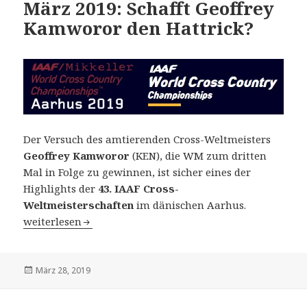
März 2019: Schafft Geoffrey
Kamworor den Hattrick?
Der Versuch des amtierenden Cross-Weltmeisters
Geoffrey Kamworor
(KEN), die WM zum dritten
Mal in Folge zu gewinnen, ist sicher eines der
Highlights der
43. IAAF Cross-
Weltmeisterschaften
im dänischen Aarhus.
43. IAAF Cross Country WM in Aarhus (DEN) am 30. März 
weiterlesen
Veröffentlicht
März 28, 2019
am