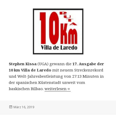
Stephen Kissa
(UGA) gewann die
17. Ausgabe der
10 km Villa de Laredo
mit neuem Streckenrekord
und Welt-Jahresbestleistung von 27:13 Minuten in
der spanischen Küstenstadt unweit vom
17. 10 km Villa de Laredo (ESP) am 16.
baskischen Bilbao.
weiterlesen
Veröffentlicht
März 16, 2019
am