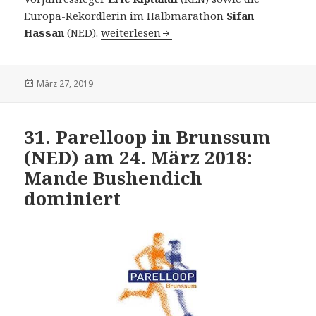
Europa-Rekordlerin im Halbmarathon
Sifan
36. Generali Berliner Halbmarathon am 7. 
Hassan
(NED).
weiterlesen
Veröffentlicht
März 27, 2019
am
31. Parelloop in Brunssum
(NED) am 24. März 2018:
Mande Bushendich
dominiert