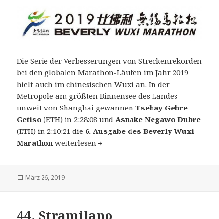
Die Serie der Verbesserungen von Streckenrekorden
bei den globalen Marathon-Läufen im Jahr 2019
hielt auch im chinesischen Wuxi an. In der
Metropole am größten Binnensee des Landes
unweit von Shanghai gewannen
Tsehay Gebre
Getiso
(ETH) in 2:28:08 und
Asnake Negawo Dubre
(ETH) in 2:10:21 die
6. Ausgabe des Beverly Wuxi
6. Beverly Wuxi Marathon (China) am 24. März
Marathon
weiterlesen
Veröffentlicht
März 26, 2019
am
44. Stramilano