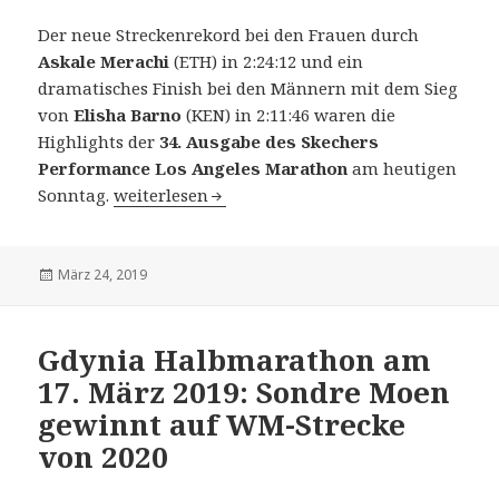
Der neue Streckenrekord bei den Frauen durch
Askale Merachi
(ETH) in 2:24:12 und ein
dramatisches Finish bei den Männern mit dem Sieg
von
Elisha Barno
(KEN) in 2:11:46 waren die
Highlights der
34. Ausgabe des Skechers
Performance Los Angeles Marathon
am heutigen
34. Skechers Performance Los Angeles Marathon
Sonntag.
weiterlesen
Veröffentlicht
März 24, 2019
am
Gdynia Halbmarathon am
17. März 2019: Sondre Moen
gewinnt auf WM-Strecke
von 2020