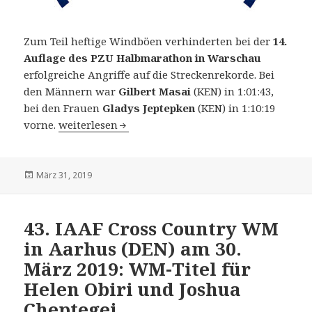
Zum Teil heftige Windböen verhinderten bei der
14.
Auflage des PZU Halbmarathon in Warschau
erfolgreiche Angriffe auf die Streckenrekorde. Bei
den Männern war
Gilbert Masai
(KEN) in 1:01:43,
bei den Frauen
Gladys Jeptepken
(KEN) in 1:10:19
14. PZU Warschau Halbmarathon am 31. März 2019
vorne.
weiterlesen
Veröffentlicht
März 31, 2019
am
43. IAAF Cross Country WM
in Aarhus (DEN) am 30.
März 2019: WM-Titel für
Helen Obiri und Joshua
Cheptegei