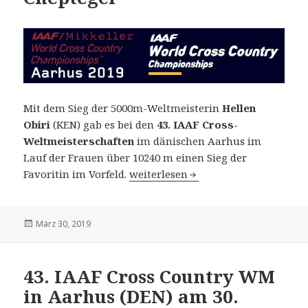
Mit dem Sieg der 5000m-Weltmeisterin
Hellen
Obiri
(KEN) gab es bei den
43. IAAF Cross-
Weltmeisterschaften
im dänischen Aarhus im
Lauf der Frauen über 10240 m einen Sieg der
43. IAAF Cross Country WM in Aarhu
Favoritin im Vorfeld.
weiterlesen
Veröffentlicht
März 30, 2019
am
43. IAAF Cross Country WM
in Aarhus (DEN) am 30.