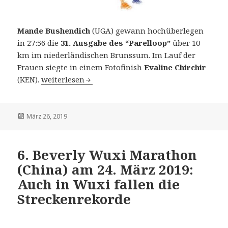
Mande Bushendich
(UGA) gewann hochüberlegen
in 27:56 die
31. Ausgabe des “Parelloop”
über 10
km im niederländischen Brunssum. Im Lauf der
Frauen siegte in einem Fotofinish
Evaline Chirchir
31. Parelloop in Brunssum (NED) am 24. März 201
(KEN).
weiterlesen
Veröffentlicht
März 26, 2019
am
6. Beverly Wuxi Marathon
(China) am 24. März 2019:
Auch in Wuxi fallen die
Streckenrekorde