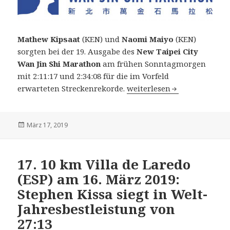
Mathew Kipsaat
(KEN) und
Naomi Maiyo
(KEN)
sorgten bei der 19. Ausgabe des
New Taipei City
Wan Jin Shi Marathon
am frühen Sonntagmorgen
mit 2:11:17 und 2:34:08 für die im Vorfeld
19. New Taipei City Wan Ji
erwarteten Streckenrekorde.
weiterlesen
Veröffentlicht
März 17, 2019
am
17. 10 km Villa de Laredo
(ESP) am 16. März 2019:
Stephen Kissa siegt in Welt-
Jahresbestleistung von
27:13