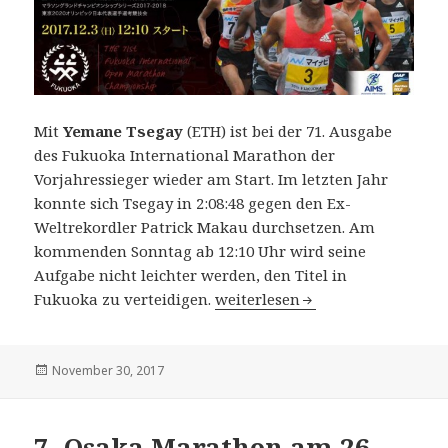
Mit
Yemane Tsegay
(ETH) ist bei der 71. Ausgabe
des Fukuoka International Marathon der
Vorjahressieger wieder am Start. Im letzten Jahr
konnte sich Tsegay in 2:08:48 gegen den Ex-
Weltrekordler Patrick Makau durchsetzen. Am
kommenden Sonntag ab 12:10 Uhr wird seine
Aufgabe nicht leichter werden, den Titel in
71. Fukuoka International Mar
Fukuoka zu verteidigen.
weiterlesen
Veröffentlicht
November 30, 2017
am
7. Osaka Marathon am 26.