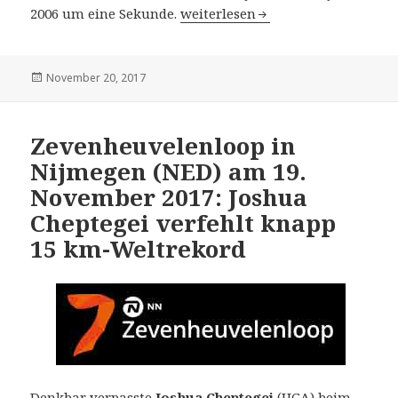
30. Ageo City Half Marathon am 1
2006 um eine Sekunde.
weiterlesen
Veröffentlicht
November 20, 2017
am
Zevenheuvelenloop in
Nijmegen (NED) am 19.
November 2017: Joshua
Cheptegei verfehlt knapp
15 km-Weltrekord
Denkbar verpasste
Joshua Cheptegei
(UGA) beim