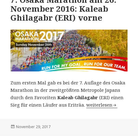
November 2016: Kaleab
Ghilagabr (ERI) vorne
Zum ersten Mal gab es bei der 7. Auflage des Osaka
Marathon in der zweitgrößten Metropole Japans
durch den Favoriten
Kaleab Ghilagabr
(ERI) einen
7. Osaka Marathon am 
Sieg für einen Läufer aus Eriträa.
weiterlesen
Veröffentlicht
November 29, 2017
am