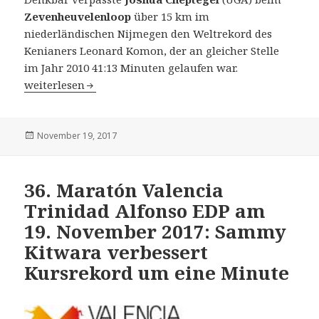
Zevenheuvelenloop
über 15 km im
niederländischen Nijmegen den Weltrekord des
Kenianers Leonard Komon, der an gleicher Stelle
im Jahr 2010 41:13 Minuten gelaufen war.
Zevenheuvelenloop in Nijmegen (NED) am 19. November 
weiterlesen
Veröffentlicht
November 19, 2017
am
36. Maratón Valencia
Trinidad Alfonso EDP am
19. November 2017: Sammy
Kitwara verbessert
Kursrekord um eine Minute