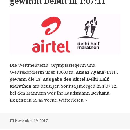
gewinnt Debüt in 1:07:11
Die Weltmeisterin, Olympiasiegerin und
Weltrekordlerin über 10000 m,
Almaz Ayana
(ETH),
gewann die
13. Ausgabe des Airtel Delhi Half
Marathon
am heutigen Sonntagmorgen in 1:07:12,
bei den Männern war ihr Landsmann
Berhanu
13. Airtel New Delhi Halbmarath
Legese
in 59:46 vorne.
weiterlesen
Veröffentlicht
November 19, 2017
am