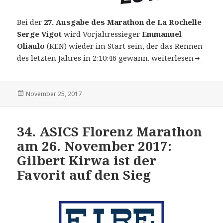
Bei der
27. Ausgabe des Marathon de La Rochelle
Serge Vigot
wird Vorjahressieger
Emmanuel
Oliaulo
(KEN) wieder im Start sein, der das Rennen
27. Marathon de La 
des letzten Jahres in 2:10:46 gewann.
weiterlesen
Veröffentlicht
November 25, 2017
am
34. ASICS Florenz Marathon
am 26. November 2017:
Gilbert Kirwa ist der
Favorit auf den Sieg