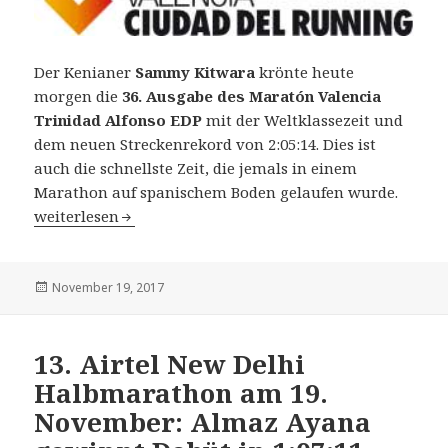
Der Kenianer
Sammy Kitwara
krönte heute
morgen die
36. Ausgabe des Maratón Valencia
Trinidad Alfonso EDP
mit der Weltklassezeit und
dem neuen Streckenrekord von 2:05:14. Dies ist
auch die schnellste Zeit, die jemals in einem
Marathon auf spanischem Boden gelaufen wurde.
36. Maratón Valencia Trinidad Alfonso EDP am 19. Nov
weiterlesen
Veröffentlicht
November 19, 2017
am
13. Airtel New Delhi
Halbmarathon am 19.
November: Almaz Ayana