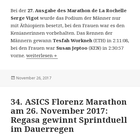
Bei der
27. Ausgabe des Marathon de La Rochelle
Serge Vigot
wurde das Podium der Männer nur
mit Äthiopiern besetzt, bei den Frauen war es den
Kenianerinnen vorbehalten. Das Rennen der
Männern gewann
Tesfah Workneh
(ETH) in 2:11:08,
bei den Frauen war
Susan Jeptoo
(KEN) in 2:30:57
27. Marathon de La Rochelle Serge Vigot am 26. 
vorne.
weiterlesen
Veröffentlicht
November 26, 2017
am
34. ASICS Florenz Marathon
am 26. November 2017:
Regasa gewinnt Sprintduell
im Dauerregen