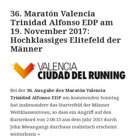
36. Maratón Valencia
Trinidad Alfonso EDP am
19. November 2017:
Hochklassiges Elitefeld der
Männer
Bei der
36. Ausgabe des Maratón Valencia
Trinidad Alfonso EDP
am kommenden Sonntag
hat insbesondere das Starterfeld der Männer
Weltklasseniveau, so dass ein Angriff auf den
Kursrekord von 2:06:13 aus dem Jahr 2015 durch
John Mwangangi durchaus realistisch erscheint.
36. Maratón Valencia Trinidad Alfonso EDP am 19. Novem
weiterlesen