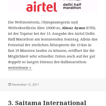
Die Weltmeisterin, Olympiasiegerin und
Weltrekordlerin über 10000 m,
Almaz Ayana
(ETH),
ist der Topstar bei der 13. Ausgabe des Airtel Delhi
Half Marathon am kommenden Sonntag. Allein das
Potential der zierlichen Äthiopierin die 10 km in
fast 29 Minuten laufen zu können, eröffnet ihr die
Möglichkeit sehr schneller Zeiten auch auf der gut
doppelt so langen Distanz des Halbmarathon.
13. Airtel New Delhi Halbmarathon am 19. November: 
weiterlesen
Veröffentlicht
November 15, 2017
am
3. Saitama International