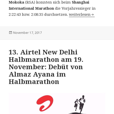
Mokoka
(RSA) konnten sich beim
Shanghai
International Marathon
die Vorjahressieger in
Shanghai International
2:22:43 bzw. 2:08:35 durchsetzen.
weiterlesen
Veröffentlicht
November 17, 2017
am
13. Airtel New Delhi
Halbmarathon am 19.
November: Debüt von
Almaz Ayana im
Halbmarathon