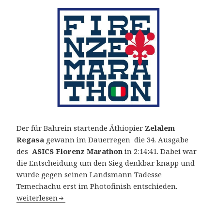
Der für Bahrein startende Äthiopier
Zelalem
Regasa
gewann im Dauerregen die 34. Ausgabe
des
ASICS Florenz Marathon
in 2:14:41. Dabei war
die Entscheidung um den Sieg denkbar knapp und
wurde gegen seinen Landsmann Tadesse
Temechachu erst im Photofinish entschieden.
34. ASICS Florenz Marathon am 26. November 2017: Rega
weiterlesen