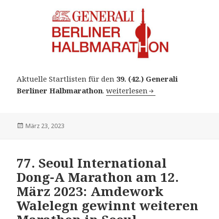
Aktuelle Startlisten für den
39. (42.) Generali
39. (42.) Generali Berliner Halb
Berliner Halbmarathon
.
weiterlesen
Veröffentlicht
März 23, 2023
am
77. Seoul International
Dong-A Marathon am 12.
März 2023: Amdework
Walelegn gewinnt weiteren