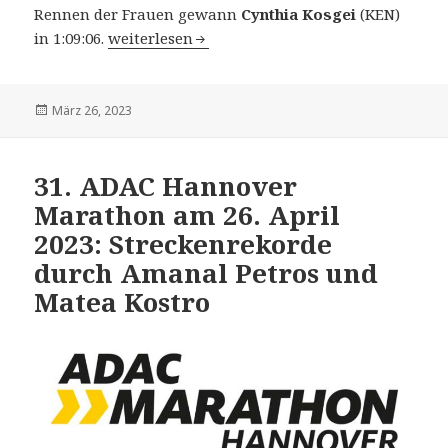
Rennen der Frauen gewann
Cynthia Kosgei
(KEN)
30. Media Maratón Azkoitiazpeitia (ESP) am 2
in 1:09:06.
weiterlesen
Veröffentlicht
März 26, 2023
am
31. ADAC Hannover
Marathon am 26. April
2023: Streckenrekorde
durch Amanal Petros und
Matea Kostro