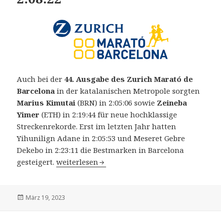
Auch bei der
44. Ausgabe des
Zurich
Marató de
Barcelona
in der katalanischen Metropole sorgten
Marius Kimutai
(BRN) in 2:05:06 sowie
Zeineba
Yimer
(ETH) in 2:19:44 für neue hochklassige
Streckenrekorde. Erst im letzten Jahr hatten
Yihunilign Adane in 2:05:53 und Meseret Gebre
Dekebo in 2:23:11 die Bestmarken in Barcelona
44. Zurich Marató de Barcelona am 19. März 
gesteigert.
weiterlesen
Veröffentlicht
März 19, 2023
am