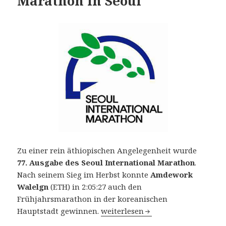
Marathon in Seoul
Zu einer rein äthiopischen Angelegenheit wurde
77. Ausgabe des Seoul International Marathon
.
Nach seinem Sieg im Herbst konnte
Amdework
Walelgn
(ETH) in 2:05:27 auch den
Frühjahrsmarathon in der koreanischen
77. Seoul International Dong-A 
Hauptstadt gewinnen.
weiterlesen