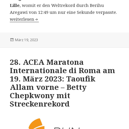
Lille
, womit er den Weltrekord durch Berihu
Aregawi von 12:49 um nur eine Sekunde verpasste.
35. Semi-Marathon International de Lille (FRA) am 19. 
weiterlesen
Veröffentlicht
März 19, 2023
am
28. ACEA Maratona
Internationale di Roma am
19. März 2023: Taoufik
Allam vorne – Betty
Chepkwony mit
Streckenrekord