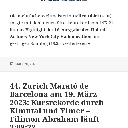
Die mehrfache Weltmeisterin
Hellen Obiri
(KEN)
sorgte mit dem neuen Streckenrekord von 1:07:21
für das Highlight der
16. Ausgabe des United
Airlines New York City Halbmarathon
am
16. United Airlines NYC Half in
gestrigen Sonntag (19.3.).
weiterlesen
Veröffentlicht
März 20, 2023
am
44. Zurich Marató de
Barcelona am 19. März
2023: Kursrekorde durch
Kimutai und Yimer –
Filimon Abraham läuft
2:08:22