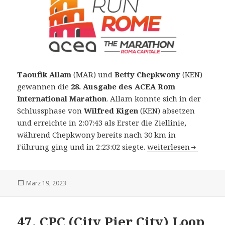
Taoufik Allam
(MAR) und
Betty Chepkwony
(KEN)
gewannen die
28. Ausgabe des ACEA Rom
International Marathon
. Allam konnte sich in der
Schlussphase von
Wilfred Kigen
(KEN) absetzen
und erreichte in 2:07:43 als Erster die Ziellinie,
während Chepkwony bereits nach 30 km in
28. ACEA Maratona In
Führung ging und in 2:23:02 siegte.
weiterlesen
Veröffentlicht
März 19, 2023
am
47. CPC (City Pier City) Loop