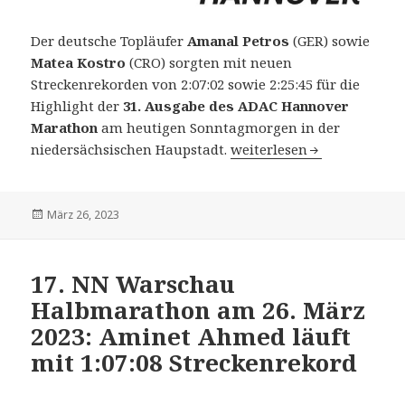
Der deutsche Topläufer
Amanal Petros
(GER) sowie
Matea Kostro
(CRO) sorgten mit neuen
Streckenrekorden von 2:07:02 sowie 2:25:45 für die
Highlight der
31. Ausgabe des ADAC Hannover
Marathon
am heutigen Sonntagmorgen in der
31. ADAC Hannover Marath
niedersächsischen Haupstadt.
weiterlesen
Veröffentlicht
März 26, 2023
am
17. NN Warschau
Halbmarathon am 26. März
2023: Aminet Ahmed läuft
mit 1:07:08 Streckenrekord