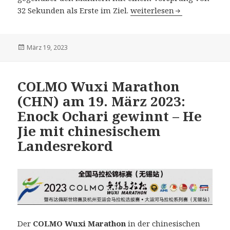
38. Los Angeles Marathon 
32 Sekunden als Erste im Ziel.
weiterlesen
Veröffentlicht
März 19, 2023
am
COLMO Wuxi Marathon
(CHN) am 19. März 2023:
Enock Ochari gewinnt – He
Jie mit chinesischem
Landesrekord
Der
COLMO Wuxi Marathon
in der chinesischen