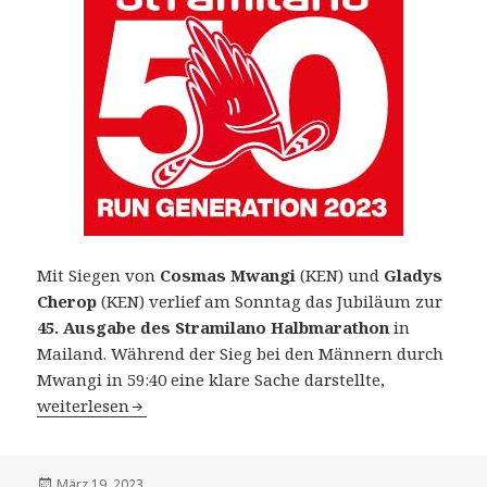
Mit Siegen von
Cosmas Mwangi
(KEN) und
Gladys
Cherop
(KEN) verlief am Sonntag das Jubiläum zur
45. Ausgabe des Stramilano Halbmarathon
in
Mailand. Während der Sieg bei den Männern durch
Mwangi in 59:40 eine klare Sache darstellte,
50. Stramilano Halbmarathon in Mailand (ITA) am 19. 
weiterlesen
Veröffentlicht
März 19, 2023