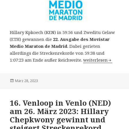
Hillary Kpkoech (KEN) in 59:56 und Zweditu Gelaw
(ETH) gewannen die
22. Ausgabe des Movistar
Medio Maraton de Madrid
. Dabei gerieten
allerdings die Streckenrekorde von 59:38 und
22. Movistar Medio M
1:07:23 am Ende außer Reichweite.
weiterlesen
Veröffentlicht
März 28, 2023
am
16. Venloop in Venlo (NED)
am 26. März 2023: Hillary
Chepkwony gewinnt und
steigert Streckenrekord