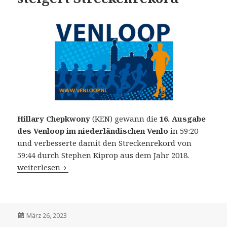
Hillary Chepkwony
(KEN) gewann die
16. Ausgabe
des Venloop im niederländischen Venlo
in 59:20
und verbesserte damit den Streckenrekord von
59:44 durch Stephen Kiprop aus dem Jahr 2018.
16. Venloop in Venlo (NED) am 26. März 2023: Hillary C
weiterlesen
Veröffentlicht
März 26, 2023
am