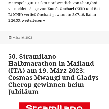
Metropole gut 100 km nordwestlich von Shanghai
vermeldete Siege von
Enock Onchari
(KEN) und
Bai
Li
(CHN) verlief. Onchari gewann in 2:07:16, Bai in
COLMO Wuxi Marathon (CHN) am 19. März 2023: E
2:26:33.
weiterlesen
Veröffentlicht
März 19, 2023
am
50. Stramilano
Halbmarathon in Mailand
(ITA) am 19. März 2023:
Cosmas Mwangi und Gladys
Cherop gewinnen beim
Jubiläum