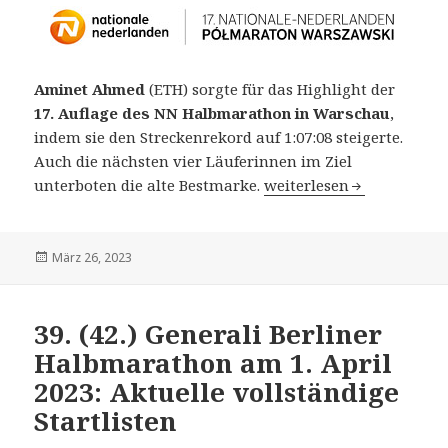
Aminet Ahmed
(ETH) sorgte für das Highlight der
17. Auflage des NN Halbmarathon in Warschau
,
indem sie den Streckenrekord auf 1:07:08 steigerte.
Auch die nächsten vier Läuferinnen im Ziel
17. NN Warschau Halbmar
unterboten die alte Bestmarke.
weiterlesen
Veröffentlicht
März 26, 2023
am
39. (42.) Generali Berliner
Halbmarathon am 1. April
2023: Aktuelle vollständige
Startlisten