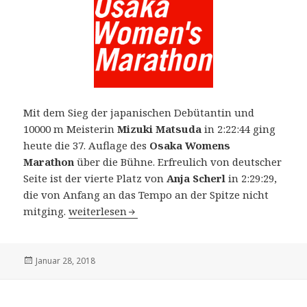
Mit dem Sieg der japanischen Debütantin und
10000 m Meisterin
Mizuki Matsuda
in 2:22:44 ging
heute die 37. Auflage des
Osaka Womens
Marathon
über die Bühne. Erfreulich von deutscher
Seite ist der vierte Platz von
Anja Scherl
in 2:29:29,
die von Anfang an das Tempo an der Spitze nicht
37. Osaka Women´s Marathon am 28. Januar 2018
mitging.
weiterlesen
Veröffentlicht
Januar 28, 2018
am