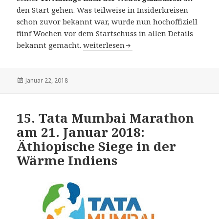
den Start gehen. Was teilweise in Insiderkreisen
schon zuvor bekannt war, wurde nun hochoffiziell
fünf Wochen vor dem Startschuss in allen Details
12. Tokyo Marathon am 25. Februar 2
bekannt gemacht.
weiterlesen
Veröffentlicht
Januar 22, 2018
am
15. Tata Mumbai Marathon
am 21. Januar 2018:
Äthiopische Siege in der
Wärme Indiens