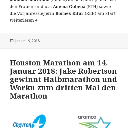
den Frauen sind u.a.
Amena Gobena
(ETH) sowie
die Vorjahressiegerin
Bornes Kitur
(KEN) am Start.
15. Tata Mumbai Marathon am 21. Januar 2018: Starkes E
weiterlesen
Veröffentlicht
Januar 19, 2018
am
Houston Marathon am 14.
Januar 2018: Jake Robertson
gewinnt Halbmarathon und
Worku zum dritten Mal den
Marathon