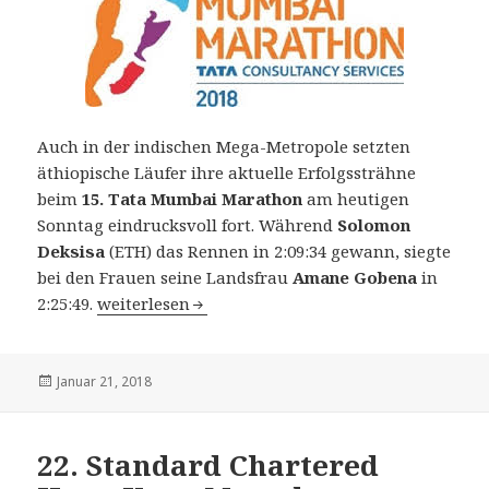
Auch in der indischen Mega-Metropole setzten
äthiopische Läufer ihre aktuelle Erfolgssträhne
beim
15. Tata Mumbai Marathon
am heutigen
Sonntag eindrucksvoll fort. Während
Solomon
Deksisa
(ETH) das Rennen in 2:09:34 gewann, siegte
bei den Frauen seine Landsfrau
Amane Gobena
in
15. Tata Mumbai Marathon am 21. Januar 2018: Ä
2:25:49.
weiterlesen
Veröffentlicht
Januar 21, 2018
am
22. Standard Chartered