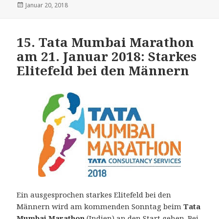
Veröffentlicht
Januar 20, 2018
am
15. Tata Mumbai Marathon
am 21. Januar 2018: Starkes
Elitefeld bei den Männern
Ein ausgesprochen starkes Elitefeld bei den
Männern wird am kommenden Sonntag beim
Tata
Mumbai Marathon
(Indien) an den Start gehen. Bei