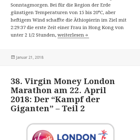
Sonntagmorgen. Bei für die Region der Erde
günstigen Temperaturen von 15 bis 20°C, aber
heftigem Wind schaffte die Äthiopierin im Ziel mit
2:29:37 die erste Zeit einer Frau in Hong Kong von
22. Standard Chartered Hong Kong M
unter 2 1/2 Stunden,
weiterlesen
Veröffentlicht
Januar 21, 2018
am
38. Virgin Money London
Marathon am 22. April
2018: Der “Kampf der
Giganten” – Teil 2