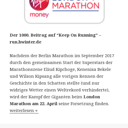
Der 1000. Beitrag auf “Keep On Running” –
run.hwinter.de
Nachdem der Berlin Marathon im September 2017
durch den gemeinsamen Start der Superstars der
Marathonszene Eliud Kipchoge, Kenenisa Bekele
und Wilson Kipsang alle vorigen Rennen der
Geschichte in den Schatten stellte (und nur
widriges Wetter einen Weltrekord verhinderte),
wird der Kampf der Giganten beim
London
Marathon am 22. April
seine Forsetzung finden.
38. Virgin Money London Marathon am 22. April 2018: De
weiterlesen