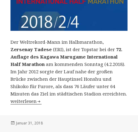
Der Weltrekord-Mann im Halbmarathon,
Zersenay Tadese
(ERI), ist der Topstar bei der
72.
Auflage des Kagawa Marugame International
Half Marathon
am kommenden Sonntag (4.2.2018).
Im Jahr 2012 sorgte der Lauf nahe der großen
Brücke zwischen der Hauptinsel Honshu und
Shikoko für Furore, als dass 76 Läufer unter 64
Minuten das Ziel im städtischen Stadion erreichten.
72. Kagawa Marugame International Half Marathon (Japa
weiterlesen
Veröffentlicht
Januar 31, 2018
am