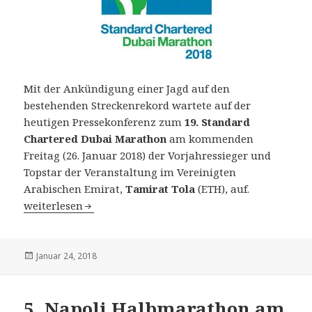
Mit der Ankündigung einer Jagd auf den
bestehenden Streckenrekord wartete auf der
heutigen Pressekonferenz zum
19. Standard
Chartered Dubai Marathon
am kommenden
Freitag (26. Januar 2018) der Vorjahressieger und
Topstar der Veranstaltung im Vereinigten
Arabischen Emirat,
Tamirat Tola
(ETH), auf.
19. Standard Chartered Dubai Marathon am 26. Januar 20
weiterlesen
Veröffentlicht
Januar 24, 2018
am
5. Napoli Halbmarathon am