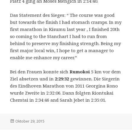
Platz 4 ging an Moses Mengich in 2:14:40.
Das Statement des Sieges: “ The course was good
but towards the finish I had stomach cramps. In my
first marathon in Kisumu last year , I finished 20th
so coming to the Stanchart I had to run from
behind to preserve my finishing strength. Being my
first major local win, I hope to get a manager to
enable me enhance my career.”
Bei den Frauen konnte sich
Rumokoi
5 km vor dem
Ziel absetzen und in
2:29:32
gewinnen. Die Siegerin
des Eindhoven Marathon von 2011 Georgina Rono
wurde Zweite in 2:32:06. Dann folgten Riontukai
Chemtai in 2:34:46 and Sarah Jebet in 2:35:01.
Veröffentlicht
Oktober 29, 2015
am