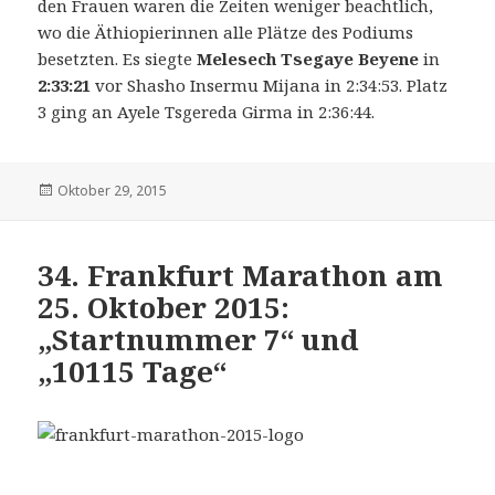
den Frauen waren die Zeiten weniger beachtlich,
wo die Äthiopierinnen alle Plätze des Podiums
besetzten. Es siegte
Melesech Tsegaye Beyene
in
2:33:21
vor Shasho Insermu Mijana in 2:34:53. Platz
3 ging an Ayele Tsgereda Girma in 2:36:44.
Veröffentlicht
Oktober 29, 2015
am
34. Frankfurt Marathon am
25. Oktober 2015:
„Startnummer 7“ und
„10115 Tage“