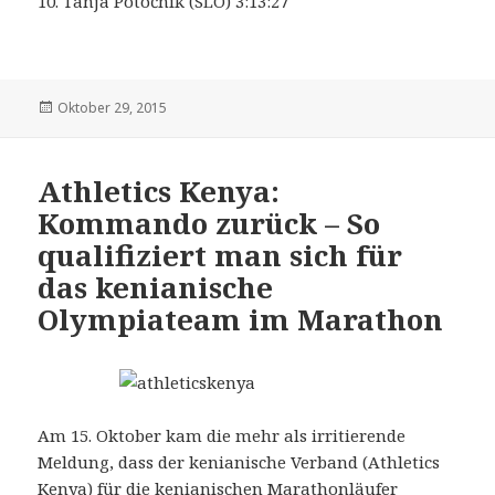
10. Tanja Potočnik (SLO) 3:13:27
Veröffentlicht
Oktober 29, 2015
am
Athletics Kenya:
Kommando zurück – So
qualifiziert man sich für
das kenianische
Olympiateam im Marathon
Am 15. Oktober kam die mehr als irritierende
Meldung, dass der kenianische Verband (Athletics
Kenya) für die kenianischen Marathonläufer