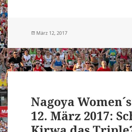
Veröffentlicht
März 12, 2017
am
Nagoya Women´s
12. März 2017: Sc
Kirwa das Triple