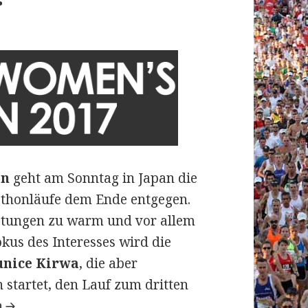
on
geht am Sonntag in Japan die
athonläufe dem Ende entgegen.
istungen zu warm und vor allem
kus des Interesses wird die
unice Kirwa
, die aber
n startet, den Lauf zum dritten
en´s Marathon am 12. März 2017: Schafft Eunic
n