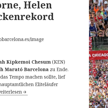
rne, Helen
eckenrekord
ah Kipkemoi Chesum
(KEN)
ch Marató Barcelona
zu Ende.
 das Tempo machen sollte, lief
hauptamtlichen Eliteläufer
9. Zurich Marató Barcelona am 12. März 2017: Z
eiterlesen