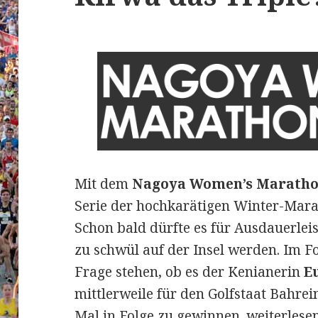
Mit dem
Nagoya Women’s Marath
Serie der hochkarätigen Winter-Mar
Schon bald dürfte es für Ausdauerle
zu schwül auf der Insel werden. Im Fo
Frage stehen, ob es der Kenianerin
E
mittlerweile für den Golfstaat Bahrei
Nagoya Wom
Mal in Folge zu gewinnen.
weiterlese