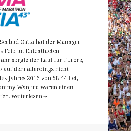
Seebad Ostia hat der Manager
 Feld an Eliteathleten
ahr sorgte der Lauf für Furore,
 auf dem allerdings nicht
es Jahres 2016 von 58:44 lief,
Sammy Wanjiru waren einen
43. Roma – Ostia Halbmarathon am 12. März 
ufen.
weiterlesen