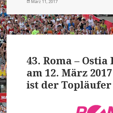
Veröffentlicht
März 11, 2017
am
43. Roma – Osti
am 12. März 2017
ist der Topläufer