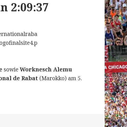
n 2:09:37
be
sowie
Worknesch
Alemu
onal de Rabat
(Marokko) am 5.
e Rabat am 5. März 2017: Fikadu Kebede gewinnt 