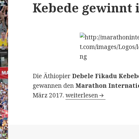
Kebede gewinnt i
Die Äthiopier
Debele
Fikadu Kebe
gewannen den
Marathon Internati
Marathon International d
März 2017.
weiterlesen