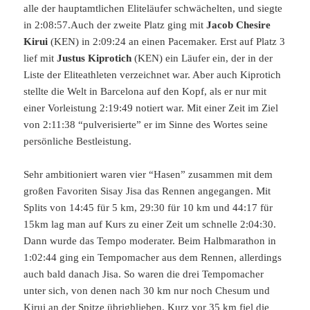
alle der hauptamtlichen Eliteläufer schwächelten, und siegte
in 2:08:57.
Auch der zweite Platz ging mit
Jacob Chesire
Kirui
(KEN) in 2:09:24 an einen Pacemaker. Erst auf Platz 3
lief mit
Justus Kiprotich
(KEN) ein Läufer ein, der in der
Liste der Eliteathleten verzeichnet war. Aber auch Kiprotich
stellte die Welt in Barcelona auf den Kopf, als er nur mit
einer Vorleistung 2:19:49 notiert war. Mit einer Zeit im Ziel
von 2:11:38 “pulverisierte” er im Sinne des Wortes seine
persönliche Bestleistung.
Sehr ambitioniert waren vier “Hasen” zusammen mit dem
großen Favoriten Sisay Jisa das Rennen angegangen. Mit
Splits von 14:45 für 5 km, 29:30 für 10 km und 44:17 für
15km lag man auf Kurs zu einer Zeit um schnelle 2:04:30.
Dann wurde das Tempo moderater. Beim Halbmarathon in
1:02:44 ging ein Tempomacher aus dem Rennen, allerdings
auch bald danach Jisa. So waren die drei Tempomacher
unter sich, von denen nach 30 km nur noch Chesum und
Kirui an der Spitze übrigblieben. Kurz vor 35 km fiel die