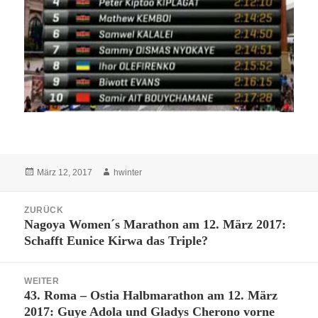
Veröffentlicht
Autor
März 12, 2017
hwinter
am
Beitrags-
ZURÜCK
Navigation
Nagoya Women´s Marathon am 12. März 2017:
Vorheriger
Schafft Eunice Kirwa das Triple?
Beitrag:
WEITER
43. Roma – Ostia Halbmarathon am 12. März
Nächster
2017: Guye Adola und Gladys Cherono vorne
Beitrag: