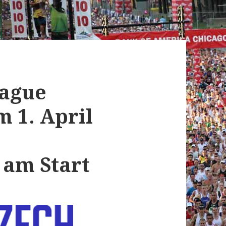
rague
 1. April
 am Start