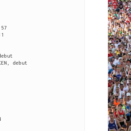
57

1

ebut

EN, debut


