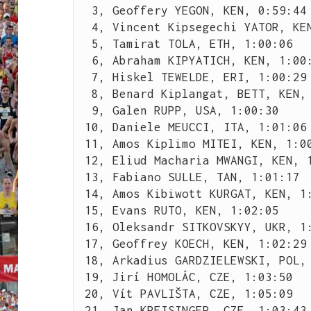
 3, Geoffery YEGON, KEN, 0:59:44

 4, Vincent Kipsegechi YATOR, KEN, 0:59:55

 5, Tamirat TOLA, ETH, 1:00:06

 6, Abraham KIPYATICH, KEN, 1:00:03

 7, Hiskel TEWELDE, ERI, 1:00:29

 8, Benard Kiplangat, BETT, KEN, 1:00:36

 9, Galen RUPP, USA, 1:00:30

10, Daniele MEUCCI, ITA, 1:01:06

11, Amos Kiplimo MITEI, KEN, 1:00
12, Eliud Macharia MWANGI, KEN, 1
13, Fabiano SULLE, TAN, 1:01:17

14, Amos Kibiwott KURGAT, KEN, 1:
15, Evans RUTO, KEN, 1:02:05

16, Oleksandr SITKOVSKYY, UKR, 1:
17, Geoffrey KOECH, KEN, 1:02:29

18, Arkadius GARDZIELEWSKI, POL, 
19, Jirí HOMOLÁC, CZE, 1:03:50

20, Vít PAVLIŠTA, CZE, 1:05:09

21, Jan KREISINGER, CZE, 1:03:43
