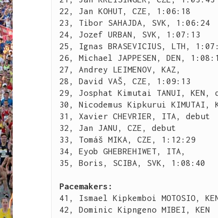
22, Jan KOHUT, CZE, 1:06:18

23, Tibor SAHAJDA, SVK, 1:06:24

24, Jozef URBAN, SVK, 1:07:13

25, Ignas BRASEVICIUS, LTH, 1:07:
26, Michael JAPPESEN, DEN, 1:08:1
27, Andrey LEIMENOV, KAZ, 

28, David VAŠ, CZE, 1:09:13

29, Josphat Kimutai TANUI, KEN, d
30, Nicodemus Kipkurui KIMUTAI, K
31, Xavier CHEVRIER, ITA, debut

32, Jan JANU, CZE, debut

33, Tomáš MIKA, CZE, 1:12:29

34, Eyob GHEBREHIWET, ITA, 

35, Boris, SCIBA, SVK, 1:08:40

Pacemakers: 
41, Ismael Kipkemboi MOTOSIO, KEN
42, Dominic Kipngeno MIBEI, KEN
