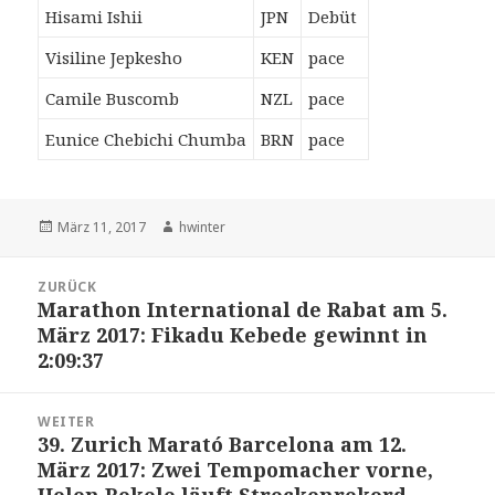
Hisami Ishii
JPN
Debüt
Visiline Jepkesho
KEN
pace
Camile Buscomb
NZL
pace
Eunice Chebichi Chumba
BRN
pace
Veröffentlicht
Autor
März 11, 2017
hwinter
am
Beitrags-
ZURÜCK
Navigation
Marathon International de Rabat am 5.
Vorheriger
März 2017: Fikadu Kebede gewinnt in
Beitrag:
2:09:37
WEITER
39. Zurich Marató Barcelona am 12.
Nächster
März 2017: Zwei Tempomacher vorne,
Beitrag:
Helen Bekele läuft Streckenrekord