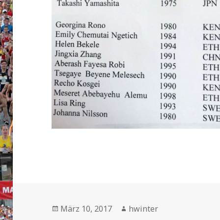
Veröffentlicht
Autor
März 10, 2017
hwinter
am