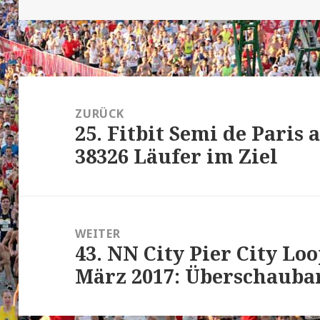
Beitrags-
Navigation
ZURÜCK
25. Fitbit Semi de Paris 
Vorheriger
38326 Läufer im Ziel
Beitrag:
WEITER
43. NN City Pier City Lo
Nächster
März 2017: Überschaubar
Beitrag: