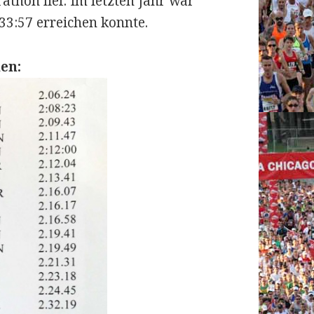
thon lief. Im letzten Jahr war
:33:57 erreichen konnte.
en: