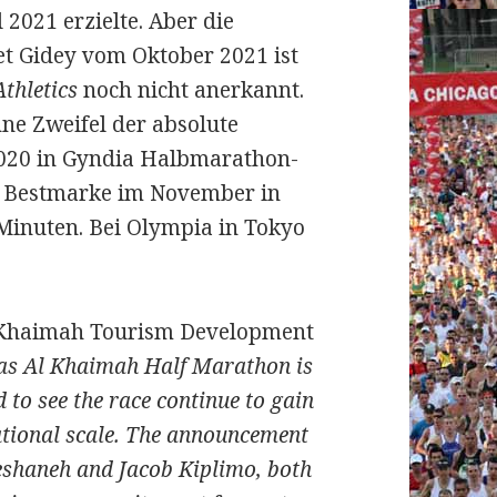
 2021 erzielte. Aber die
et Gidey vom Oktober 2021 ist
thletics
noch nicht anerkannt.
ne Zweifel der absolute
2020 in Gyndia Halbmarathon-
le Bestmarke im November in
Minuten. Bei Olympia in Tokyo
l Khaimah Tourism Development
 Ras Al Khaimah Half Marathon is
 to see the race continue to gain
ational scale. The announcement
 Yeshaneh and Jacob Kiplimo, both