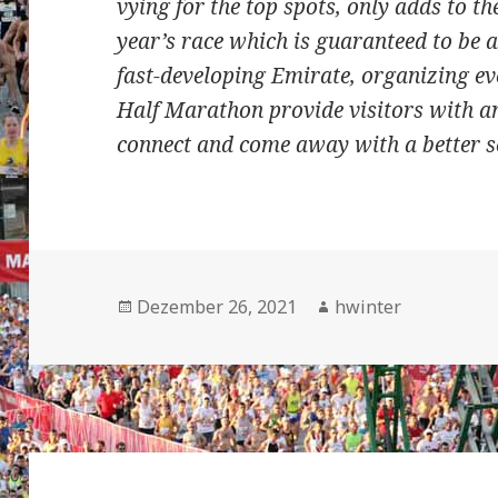
vying for the top spots, only adds to t
year’s race which is guaranteed to be a
fast-developing Emirate, organizing e
Half Marathon provide visitors with a
connect and come away with a better s
Veröffentlicht
Autor
Dezember 26, 2021
hwinter
am
Beitrags-