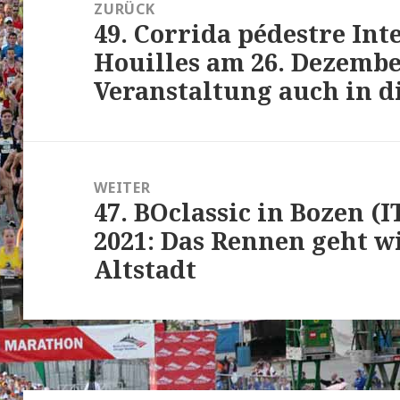
Navigation
ZURÜCK
49. Corrida pédestre Int
Vorheriger
Houilles am 26. Dezembe
Beitrag:
Veranstaltung auch in d
WEITER
47. BOclassic in Bozen (
Nächster
2021: Das Rennen geht w
Beitrag:
Altstadt