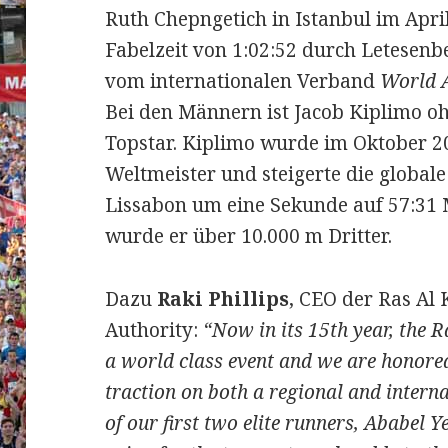
Ruth Chepngetich in Istanbul im April
Fabelzeit von 1:02:52 durch Letesenb
vom internationalen Verband
World A
Bei den Männern ist Jacob Kiplimo oh
Topstar. Kiplimo wurde im Oktober 
Weltmeister und steigerte die globa
Lissabon um eine Sekunde auf 57:31 
wurde er über 10.000 m Dritter.
Dazu
Raki Phillips
, CEO der Ras A
Authority:
“Now in its 15th year, the
a world class event and we are honored
traction on both a regional and intern
of our first two elite runners, Ababel