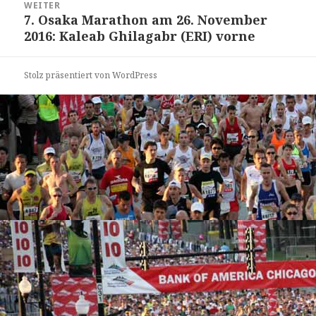
WEITER
7. Osaka Marathon am 26. November
Nächster
2016: Kaleab Ghilagabr (ERI) vorne
Beitrag:
Stolz präsentiert von WordPress