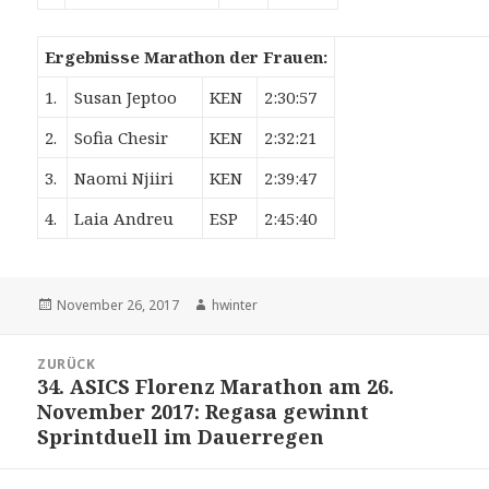
Ergebnisse Marathon der Frauen:
1.
Susan Jeptoo
KEN
2:30:57
2.
Sofia Chesir
KEN
2:32:21
3.
Naomi Njiiri
KEN
2:39:47
4.
Laia Andreu
ESP
2:45:40
Veröffentlicht
Autor
November 26, 2017
hwinter
am
Beitrags-
ZURÜCK
Navigation
34. ASICS Florenz Marathon am 26.
Vorheriger
November 2017: Regasa gewinnt
Beitrag:
Sprintduell im Dauerregen