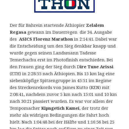
Der für Bahrein startende Äthiopier
Zelalem
Regasa
gewann im Dauerregen die 34. Ausgabe
des
ASICS Florenz Marathon
in 2:14:41. Dabei war
die Entscheidung um den Sieg denkbar knapp und
wurde gegen seinen Landsmann Tadesse
Temechachu erst im Photofinish entschieden.
Bei
den Frauen ging der Sieg durch D
ire Tune Arissi
(ETH) in 2:28:55 nach Äthiopien. Bis 15 km lag eine
siebenköpfige Spitzengruppe in 45:51 im Regime
des Streckenrekords von James Kutto (KEN) mit
2:08:41, nachdem zuvor 5 km nach 15:01 und 10 km
nach 30:21 passiert wurden. Es war vor allem der
Tempomacher
Kipngetich Kamei
, der trotz der
mehr als widrigen Bedingungen die Fahrt hoch
hielt. Nach 1:04:48 bei der Hälfte und 1:16:56 bei 25
km lag die Spitze noch auf Kurs zu einer Zeit von