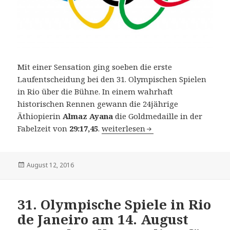
Mit einer Sensation ging soeben die erste
Laufentscheidung bei den 31. Olympischen Spielen
in Rio über die Bühne. In einem wahrhaft
historischen Rennen gewann die 24jährige
Äthiopierin
Almaz Ayana
die Goldmedaille in der
31. Olympische Spiele – 10000 m d
Fabelzeit von
29:17,45
.
weiterlesen
Veröffentlicht
August 12, 2016
am
31. Olympische Spiele in Rio
de Janeiro am 14. August