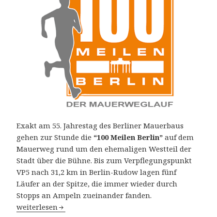
Exakt am 55. Jahrestag des Berliner Mauerbaus
gehen zur Stunde die
“100 Meilen Berlin”
auf dem
Mauerweg rund um den ehemaligen Westteil der
Stadt über die Bühne. Bis zum Verpflegungspunkt
VP5 nach 31,2 km in Berlin-Rudow lagen fünf
Läufer an der Spitze, die immer wieder durch
Stopps an Ampeln zueinander fanden.
100 Meilen Berlin am 13. August 2016: Federico Borlenghi
weiterlesen