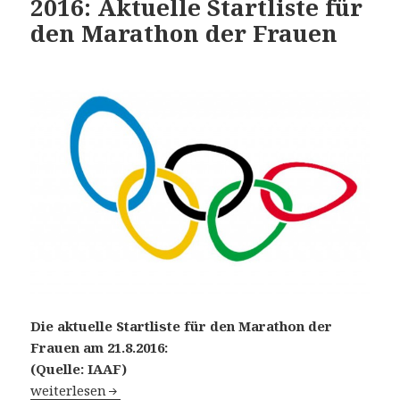
2016: Aktuelle Startliste für
den Marathon der Frauen
Die aktuelle Startliste für den Marathon der
Frauen am 21.8.2016:
(Quelle: IAAF)
31. Olympische Spiele in Rio de Janeiro am 14. August 20
weiterlesen