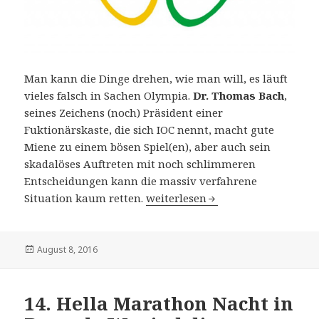
Man kann die Dinge drehen, wie man will, es läuft
vieles falsch in Sachen Olympia.
Dr. Thomas Bach
,
seines Zeichens (noch) Präsident einer
Fuktionärskaste, die sich IOC nennt, macht gute
Miene zu einem bösen Spiel(en), aber auch sein
skadalöses Auftreten mit noch schlimmeren
Entscheidungen kann die massiv verfahrene
31. Olympische Spiele in Rio de 
Situation kaum retten.
weiterlesen
Veröffentlicht
August 8, 2016
am
14. Hella Marathon Nacht in