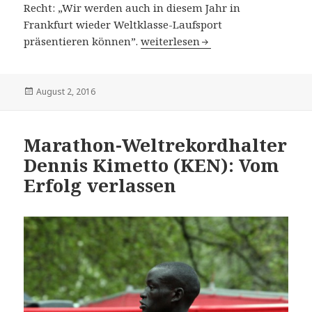
Recht: „Wir werden auch in diesem Jahr in
Frankfurt wieder Weltklasse-Laufsport
Mainova Frankfurt Marathon am 30
präsentieren können”.
weiterlesen
Veröffentlicht
August 2, 2016
am
Marathon-Weltrekordhalter
Dennis Kimetto (KEN): Vom
Erfolg verlassen