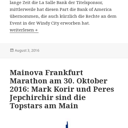
lange Zeit die La Salle Bank der Titelsponsor,
mittlerweile hat diesen Part die Bank of America
übernommen, die auch kürzlich die Rechte an dem
Event in der Windy City erworben hat.
Olympischer Marathon in Rio de Janeiro im August 2016
weiterlesen
Veröffentlicht
August 3, 2016
am
Mainova Frankfurt
Marathon am 30. Oktober
2016: Mark Korir und Peres
Jepchirchir sind die
Topstars am Main