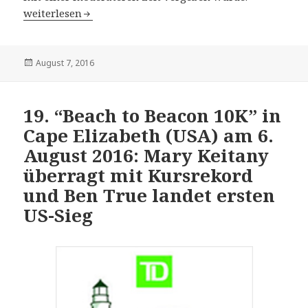
14. Hella Marathon Nacht in Rostock: Wo sind die engagie
weiterlesen
Veröffentlicht
August 7, 2016
am
19. “Beach to Beacon 10K” in
Cape Elizabeth (USA) am 6.
August 2016: Mary Keitany
überragt mit Kursrekord
und Ben True landet ersten
US-Sieg