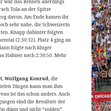
r war das Rennen allerdings
ach Tola an der Spitze
og davon. Am Ende kamen ihr
och sehr nahe, die Schweizerin
etten. Knapp dahinter folgten
mtai (2:30:32). Platz 4 ging an
ann folgte nach kluger
na Hahner nach 2:30:50. Mehr
M,
Wolfgang Konrad
, die
 vielen Dingen kann man ihm
veau ist das schon anders. Auch
gungen sind die Resultate der
ön dünn und nicht “golden”.