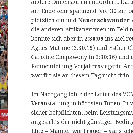
andere Dimensionen einfordern. Dafü
am Ende sehr spannend. Vor 30 km br
plötzlich ein und
Neuenschwander
z
die anderen Afrikanerinnen im Feld n
konnte sich aber in
2:30:09
ins Ziel r
Agnes Mutune (2:30:19) und Esther Che
Caroline Chepkwony in 2:30:36) und d
Renneinteilung Vorjahressiegerin An
war für sie an diesem Tag nicht drin.
Im Nachgang lobte der Leiter des VC
Veranstaltung in höchsten Tönen. In
sicher beipflichten, beim Leistungsni
angesichts der nicht günstigen Bedin
Elite – Männer wie Frauen – ganz sch