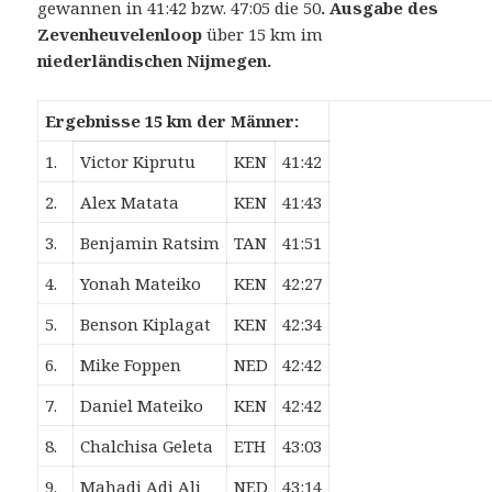
gewannen in 41:42 bzw. 47:05 die 50
. Ausgabe des
Zevenheuvelenloop
über 15 km im
niederländischen Nijmegen.
Ergebnisse 15 km der Männer:
1.
Victor Kiprutu
KEN
41:42
2.
Alex Matata
KEN
41:43
3.
Benjamin Ratsim
TAN
41:51
4.
Yonah Mateiko
KEN
42:27
5.
Benson Kiplagat
KEN
42:34
6.
Mike Foppen
NED
42:42
7.
Daniel Mateiko
KEN
42:42
8.
Chalchisa Geleta
ETH
43:03
9.
Mahadi Adi Ali
NED
43:14