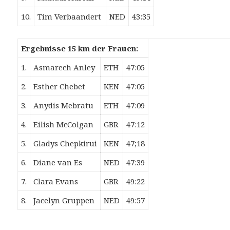
10.
Tim Verbaandert
NED
43:35
Ergebnisse 15 km der Frauen:
1.
Asmarech Anley
ETH
47:05
2.
Esther Chebet
KEN
47:05
3.
Anydis Mebratu
ETH
47:09
4.
Eilish McColgan
GBR
47:12
5.
Gladys Chepkirui
KEN
47;18
6.
Diane van Es
NED
47:39
7.
Clara Evans
GBR
49:22
8.
Jacelyn Gruppen
NED
49:57