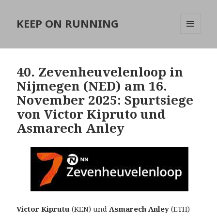
KEEP ON RUNNING
MENÜ
UND
WIDGETS
40. Zevenheuvelenloop in
Nijmegen (NED) am 16.
November 2025: Spurtsiege
von Victor Kipruto und
Asmarech Anley
Victor Kiprutu
(KEN) und
Asmarech Anley
(ETH)