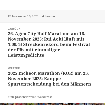
Veröffentlicht
Autor
November 16, 2025
hwinter
am
Beitrags-
ZURÜCK
Navigation
36. Ageo City Half Marathon am 16.
Vorheriger
November 2025: Rui Aoki läuft mit
Beitrag:
1:00:45 Streckenrekord beim Festival
der PBs mit einmaliger
Leistungsdichte
WEITER
2025 Incheon Marathon (KOR) am 23.
Nächster
November 2025: Kanppe
Beitrag:
Spurtentscheidung bei den Männern
Stolz präsentiert von WordPress