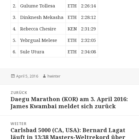
2.
Gulume Tollesa
ETH
2:26:14
3.
Dinknesh Mekasha
ETH
2:28:12
4.
Rebecca Chesire
KEN
2:31:29
5.
Yebrgual Melese
ETH
2:32:05
6.
Sule Utura
ETH
2:34:08
Veröffentlicht
Autor
April 5, 2016
hwinter
am
Beitrags-
ZURÜCK
Navigation
Daegu Marathon (KOR) am 3. April 2016:
Vorheriger
James Kwambai meldet sich zurück
Beitrag:
WEITER
Carlsbad 5000 (CA, USA): Bernard Lagat
Nächster
läuft in 13:38 Masters-Weltrekord über
Beitrag: