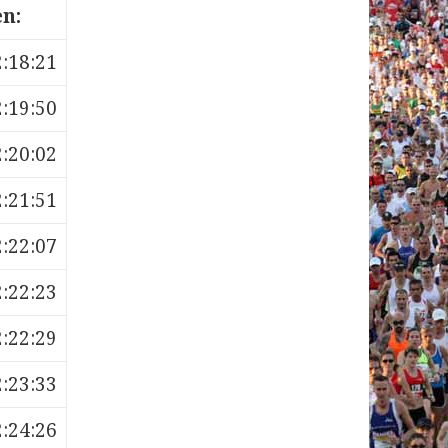
n:
2:18:21
2:19:50
2:20:02
2:21:51
2:22:07
2:22:23
2:22:29
2:23:33
2:24:26