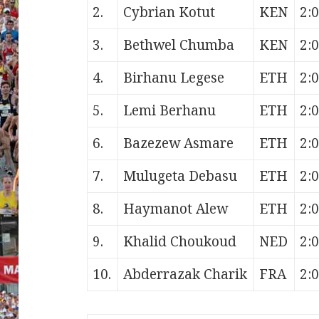
2.
Cybrian Kotut
KEN
2:
3.
Bethwel Chumba
KEN
2:
4.
Birhanu Legese
ETH
2:
5.
Lemi Berhanu
ETH
2:
6.
Bazezew Asmare
ETH
2:
7.
Mulugeta Debasu
ETH
2:
8.
Haymanot Alew
ETH
2:
9.
Khalid Choukoud
NED
2:
10.
Abderrazak Charik
FRA
2: