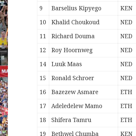
9
Barselius Kipyego
KEN
10
Khalid Choukoud
NED
11
Richard Douma
NED
12
Roy Hoornweg
NED
14
Luuk Maas
NED
15
Ronald Schroer
NED
16
Bazezew Asmare
ETH
17
Adeledelew Mamo
ETH
18
Shifera Tamru
ETH
19
Bethwel Chumba
KEN