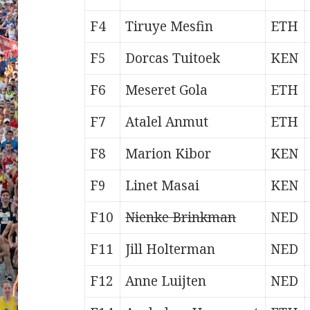
F4
Tiruye Mesfin
ETH
F5
Dorcas Tuitoek
KEN
F6
Meseret Gola
ETH
F7
Atalel Anmut
ETH
F8
Marion Kibor
KEN
F9
Linet Masai
KEN
F10
Nienke Brinkman
NED
F11
Jill Holterman
NED
F12
Anne Luijten
NED