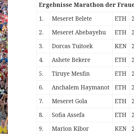
Ergebnisse Marathon der Fraue
1.
Meseret Belete
ETH
2.
Meseret Abebayehu
ETH
3.
Dorcas Tuitoek
KEN
4.
Ashete Bekere
ETH
5.
Tiruye Mesfin
ETH
6.
Anchalem Haymanot
ETH
7.
Meseret Gola
ETH
8.
Sofia Assefa
ETH
9.
Marion Kibor
KEN