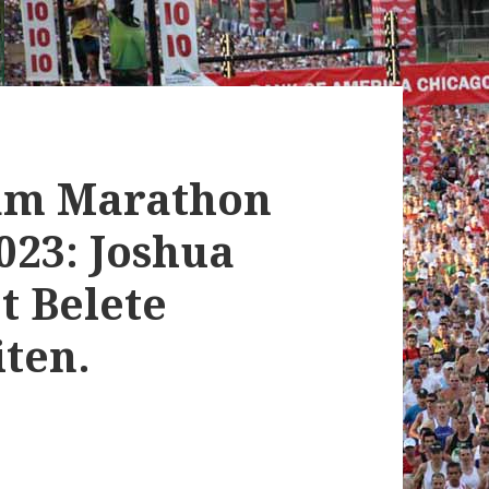
am Marathon
023: Joshua
t Belete
iten.