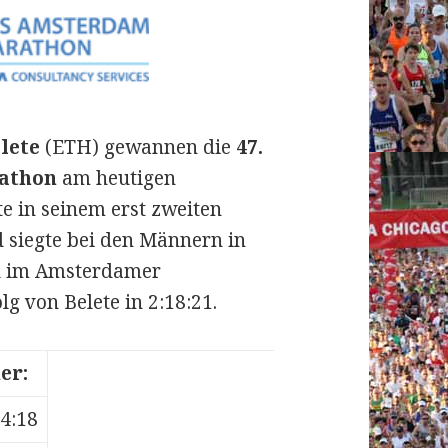
lete
(ETH) gewannen die
47.
athon
am heutigen
te in seinem erst zweiten
 siegte bei den Männern in
el im Amsterdamer
g von Belete in 2:18:21.
er:
04:18