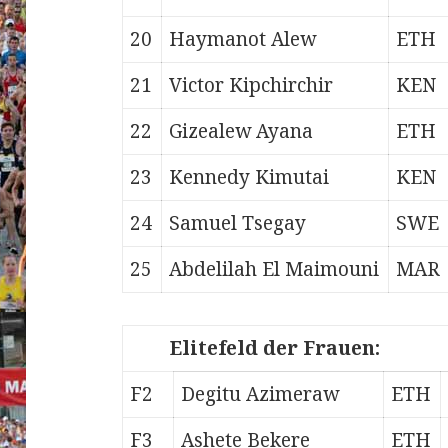
20
Haymanot Alew
ETH
21
Victor Kipchirchir
KEN
22
Gizealew Ayana
ETH
23
Kennedy Kimutai
KEN
24
Samuel Tsegay
SWE
25
Abdelilah El Maimouni
MAR
Elitefeld der Frauen:
F2
Degitu Azimeraw
ETH
F3
Ashete Bekere
ETH