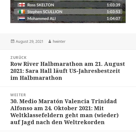
Veröffentlicht
Autor
August 29, 2021
hwinter
am
Beitrags-
ZURÜCK
Navigation
Row River Halbmarathon am 21. August
Vorheriger
2021: Sara Hall läuft US-Jahresbestzeit
Beitrag:
im Halbmarathon
WEITER
30. Medio Maratón Valencia Trinidad
Nächster
Alfonso am 24. Oktober 2021: Mit
Beitrag:
Weltklassefeldern geht man (wieder)
auf Jagd nach den Weltrekorden