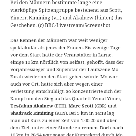
Bei den Männern bestimmte lange eine
vierköpfige Spitzengruppe bestehend aus Scott,
Yimern Kimining (v.i.) und Akalnew (hinten) das
Geschehen. (c) BBC-Livestream/Screenshot
Das Rennen der Männern war weit weniger
spektakulär als jenes der Frauen. Bis wenige Tage
vor dem Start hatte der Veranstalter in Larne,
einige 10 km nördlich von Belfast, gehofft, dass der
Vorjahressieger und Superstar der Laufszene Mo
Farah wieder an den Start gehen würde. Mo war
auch vor Ort, hatte sich aber wegen einer
Verletzung entschuldigt. So konzentrierte sich der
Kampf um den Sieg auf das Quartett Yemal Yimer,
Tesfahun Akalnew
(ETH),
Marc Scott
(GBR) und
Shadrack Kimining
(KEN). Bei 5 km in 14:18 lag
man auf Kurs zu einer Zeit von 1:00:20 und über
dem Ziel, unter einer Stunde zu rennen. Doch nach
10 km in 28:54 war sogar der Kursrekord durch Mo