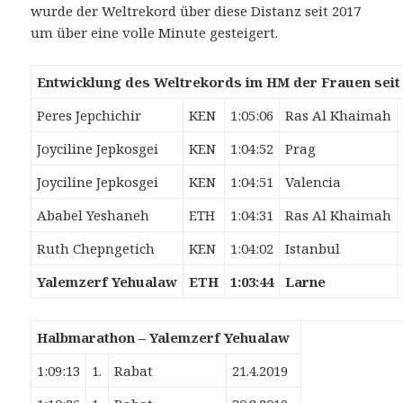
wurde der Weltrekord über diese Distanz seit 2017
um über eine volle Minute gesteigert.
Entwicklung des Weltrekords im HM der Frauen seit 
Peres Jepchichir
KEN
1:05:06
Ras Al Khaimah
Joyciline Jepkosgei
KEN
1:04:52
Prag
Joyciline Jepkosgei
KEN
1:04:51
Valencia
Ababel Yeshaneh
ETH
1:04:31
Ras Al Khaimah
Ruth Chepngetich
KEN
1:04:02
Istanbul
Yalemzerf Yehualaw
ETH
1:03:44
Larne
Halbmarathon – Yalemzerf Yehualaw
1:09:13
1.
Rabat
21.4.2019