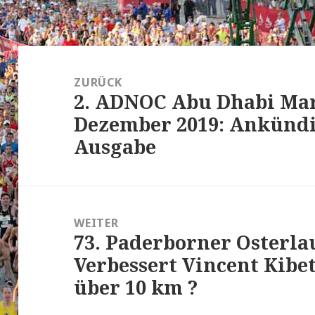
Beitrags-
Navigation
ZURÜCK
2. ADNOC Abu Dhabi Mar
Vorheriger
Dezember 2019: Ankündi
Beitrag:
Ausgabe
WEITER
73. Paderborner Osterlau
Nächster
Verbessert Vincent Kibe
Beitrag:
über 10 km ?