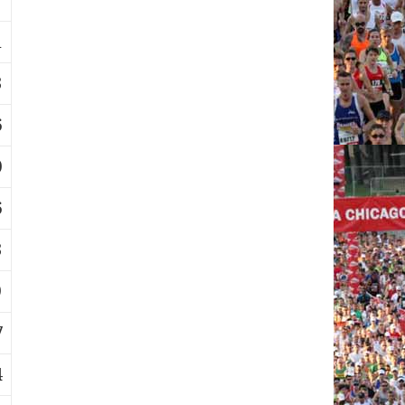
7
1
3
6
0
6
3
9
7
4