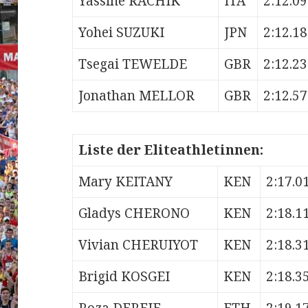
Yassine RACHIK
ITA
2:12.09
Yohei SUZUKI
JPN
2:12.18
Tsegai TEWELDE
GBR
2:12.23
Jonathan MELLOR
GBR
2:12.57
Liste der Eliteathletinnen:
Mary KEITANY
KEN
2:17.0
Gladys CHERONO
KEN
2:18.1
Vivian CHERUIYOT
KEN
2:18.3
Brigid KOSGEI
KEN
2:18.3