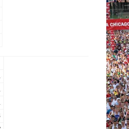
1
1
1
5