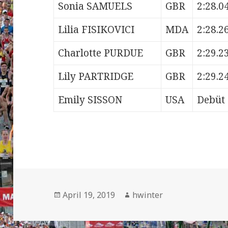
Sonia SAMUELS
GBR
2:28.0
Lilia FISIKOVICI
MDA
2:28.2
Charlotte PURDUE
GBR
2:29.2
Lily PARTRIDGE
GBR
2:29.2
Emily SISSON
USA
Debüt
Veröffentlicht
Autor
April 19, 2019
hwinter
am