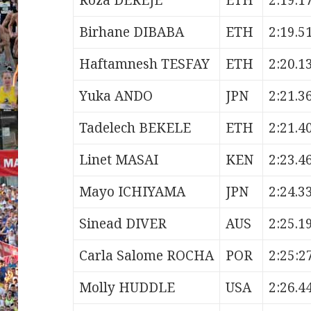
Roza DEREJE
ETH
2:19.1
Birhane DIBABA
ETH
2:19.5
Haftamnesh TESFAY
ETH
2:20.1
Yuka ANDO
JPN
2:21.3
Tadelech BEKELE
ETH
2:21.4
Linet MASAI
KEN
2:23.4
Mayo ICHIYAMA
JPN
2:24.3
Sinead DIVER
AUS
2:25.1
Carla Salome ROCHA
POR
2:25:2
Molly HUDDLE
USA
2:26.4