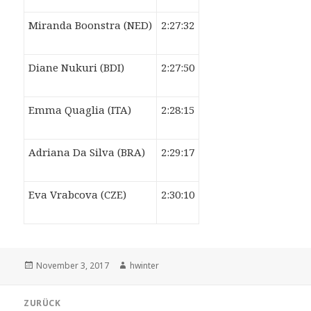
Miranda Boonstra (NED)
2:27:32
Diane Nukuri (BDI)
2:27:50
Emma Quaglia (ITA)
2:28:15
Adriana Da Silva (BRA)
2:29:17
Eva Vrabcova (CZE)
2:30:10
Veröffentlicht
Autor
November 3, 2017
hwinter
am
Beitrags-
ZURÜCK
Navigation