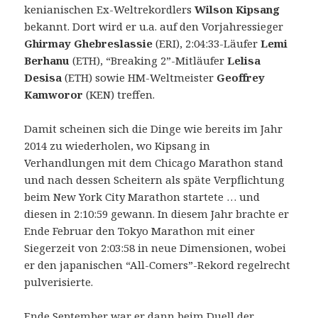
kenianischen Ex-Weltrekordlers
Wilson Kipsang
bekannt. Dort wird er u.a. auf den Vorjahressieger
Ghirmay Ghebreslassie
(ERI), 2:04:33-Läufer
Lemi
Berhanu
(ETH), “Breaking 2”-Mitläufer
Lelisa
Desisa
(ETH) sowie HM-Weltmeister
Geoffrey
Kamworor
(KEN) treffen.
Damit scheinen sich die Dinge wie bereits im Jahr
2014 zu wiederholen, wo Kipsang in
Verhandlungen mit dem Chicago Marathon stand
und nach dessen Scheitern als späte Verpflichtung
beim New York City Marathon startete … und
diesen in 2:10:59 gewann. In diesem Jahr brachte er
Ende Februar den Tokyo Marathon mit einer
Siegerzeit von 2:03:58 in neue Dimensionen, wobei
er den japanischen “All-Comers”-Rekord regelrecht
pulverisierte.
Ende September war er dann beim Duell der