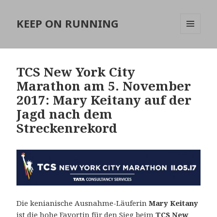
KEEP ON RUNNING
MENÜ
UND
WIDGETS
TCS New York City
Marathon am 5. November
2017: Mary Keitany auf der
Jagd nach dem
Streckenrekord
Die kenianische Ausnahme-Läuferin
Mary Keitany
ist die hohe Favortin für den Sieg beim
TCS New