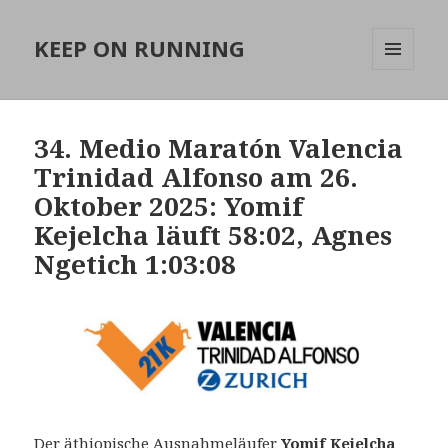
KEEP ON RUNNING
MENÜ
UND
WIDGETS
34. Medio Maratón Valencia
Trinidad Alfonso am 26.
Oktober 2025: Yomif
Kejelcha läuft 58:02, Agnes
Ngetich 1:03:08
Der äthiopische Ausnahmeläufer
Yomif Kejelcha