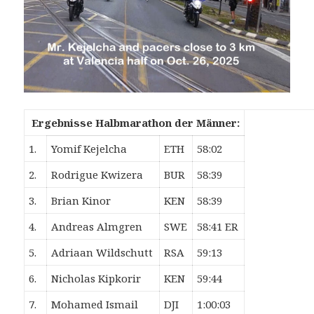
Ergebnisse Halbmarathon der Männer:
1.
Yomif Kejelcha
ETH
58:02
2.
Rodrigue Kwizera
BUR
58:39
3.
Brian Kinor
KEN
58:39
4.
Andreas Almgren
SWE
58:41 ER
5.
Adriaan Wildschutt
RSA
59:13
6.
Nicholas Kipkorir
KEN
59:44
7.
Mohamed Ismail
DJI
1:00:03