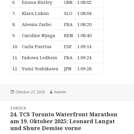
6.
Emma Hurley
GBR
1:08:02
7.
Klara Lukan
SLO
1:08:04
8.
Alessia Zarbo
FRA
1:08:20
9.
Caroline Nyaga
KEN
1:08:40
10.
Carla Puertas
ESP
1:09:14
11.
Fadowa Ledhem
FRA
1:09:24
12.
Yumi Yoshikawa
JPN
1:09:28
Veröffentlicht
Autor
Oktober 27, 2025
hwinter
am
Beitrags-
ZURÜCK
Navigation
24. TCS Toronto Waterfront Marathon
Vorheriger
am 19. Oktober 2025: Leonard Langat
Beitrag:
und Shure Demise vorne