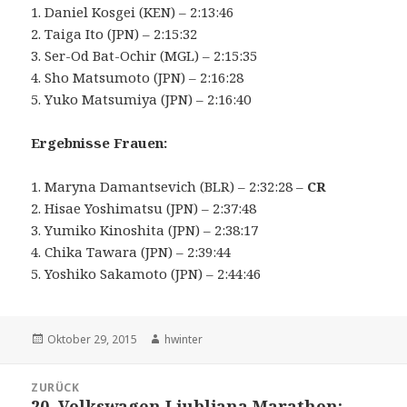
1. Daniel Kosgei (KEN) – 2:13:46
2. Taiga Ito (JPN) – 2:15:32
3. Ser-Od Bat-Ochir (MGL) – 2:15:35
4. Sho Matsumoto (JPN) – 2:16:28
5. Yuko Matsumiya (JPN) – 2:16:40
Ergebnisse Frauen:
1. Maryna Damantsevich (BLR) – 2:32:28 –
CR
2. Hisae Yoshimatsu (JPN) – 2:37:48
3. Yumiko Kinoshita (JPN) – 2:38:17
4. Chika Tawara (JPN) – 2:39:44
5. Yoshiko Sakamoto (JPN) – 2:44:46
Veröffentlicht
Autor
Oktober 29, 2015
hwinter
am
Beitrags-
ZURÜCK
Navigation
20. Volkswagen Ljubljana Marathon:
Vorheriger