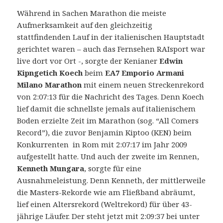
Während in Sachen Marathon die meiste
Aufmerksamkeit auf den gleichzeitig
stattfindenden Lauf in der italienischen Hauptstadt
gerichtet waren – auch das Fernsehen RAIsport war
live dort vor Ort -, sorgte der Kenianer
Edwin
Kipngetich Koech
beim
EA7 Emporio Armani
Milano Marathon
mit einem neuen Streckenrekord
von 2:07:13 für die Nachricht des Tages.
Denn Koech
lief damit die schnellste jemals auf italienischem
Boden erzielte Zeit im Marathon (sog. “All Comers
Record”), die zuvor Benjamin Kiptoo (KEN) beim
Konkurrenten in Rom mit 2:07:17 im Jahr 2009
aufgestellt hatte. Und auch der zweite im Rennen,
Kenneth Mungara
, sorgte für eine
Ausnahmeleistung. Denn Kenneth, der mittlerweile
die Masters-Rekorde wie am Fließband abräumt,
lief einen Altersrekord (Weltrekord) für über 43-
jährige Läufer. Der steht jetzt mit 2:09:37 bei unter