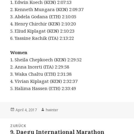
1. Edwin Koech (KEN) 2:07:13
2. Kenneth Mungara (KEN) 2:09:37
3. Abdela Godana (ETH) 2:10:05
4. Henry Chirchir (KEN) 2:10:20
5. Eliud Kiplagat (KEN) 2:10:23
6. Yassine Rachik (ITA) 2:13:22
..
Women
1. Sheila Chepkoech (KEN) 2:29:52
2. Anna Incerti (ITA) 2:29:58
3. Waka Chaltu (ETH) 2:31:38
4. Vivian Kiplagat (KEN) 2:32:37
5. Halima Hassen (ETH) 2:33:49
Veröffentlicht
Autor
April 4, 2017
hwinter
am
Beitrags-
ZURÜCK
Navigation
9. Daegu International Marathon
Vorheriger