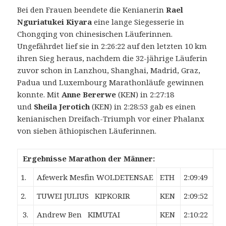
Bei den Frauen beendete die Kenianerin
Rael
Nguriatukei Kiyara
eine lange Siegesserie in
Chongqing von chinesischen Läuferinnen.
Ungefährdet lief sie in 2:26:22 auf den letzten 10 km
ihren Sieg heraus, nachdem die 32-jährige Läuferin
zuvor schon in Lanzhou, Shanghai, Madrid, Graz,
Padua und Luxembourg Marathonläufe gewinnen
konnte. Mit
Anne Bererwe
(KEN) in 2:27:18
und
Sheila Jerotich
(KEN) in 2:28:53 gab es einen
kenianischen Dreifach-Triumph vor einer Phalanx
von sieben äthiopischen Läuferinnen.
Ergebnisse Marathon der Männer:
1.
Afewerk Mesfin WOLDETENSAE
ETH
2:09:49
2.
TUWEI JULIUS KIPKORIR
KEN
2:09:52
3.
Andrew Ben KIMUTAI
KEN
2:10:22