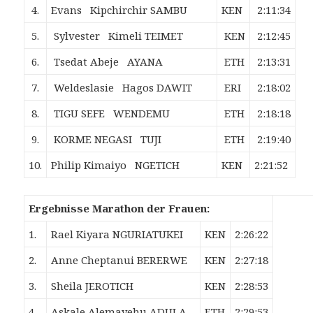
4.
Evans Kipchirchir SAMBU
KEN
2:11:34
5.
Sylvester Kimeli TEIMET
KEN
2:12:45
6.
Tsedat Abeje AYANA
ETH
2:13:31
7.
Weldeslasie Hagos DAWIT
ERI
2:18:02
8.
TIGU SEFE WENDEMU
ETH
2:18:18
9.
KORME NEGASI TUJI
ETH
2:19:40
10.
Philip Kimaiyo NGETICH
KEN
2:21:52
Ergebnisse Marathon der Frauen:
1.
Rael Kiyara NGURIATUKEI
KEN
2:26:22
2.
Anne Cheptanui BERERWE
KEN
2:27:18
3.
Sheila JEROTICH
KEN
2:28:53
4.
Askale Alemayehu ADULA
ETH
2:29:53