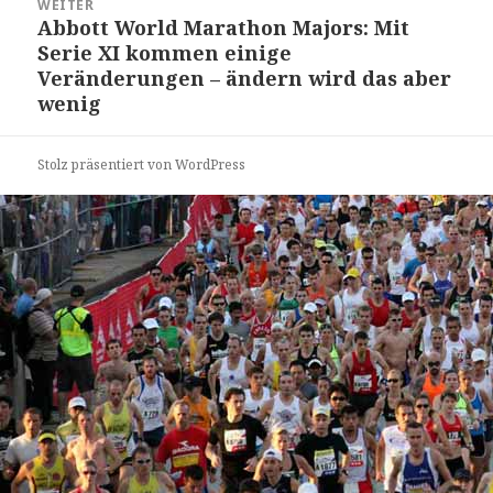
WEITER
Abbott World Marathon Majors: Mit
Nächster
Serie XI kommen einige
Beitrag:
Veränderungen – ändern wird das aber
wenig
Stolz präsentiert von WordPress