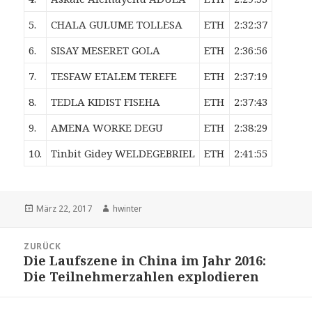
5.
CHALA GULUME TOLLESA
ETH
2:32:37
6.
SISAY MESERET GOLA
ETH
2:36:56
7.
TESFAW ETALEM TEREFE
ETH
2:37:19
8.
TEDLA KIDIST FISEHA
ETH
2:37:43
9.
AMENA WORKE DEGU
ETH
2:38:29
10.
Tinbit Gidey WELDEGEBRIEL
ETH
2:41:55
Veröffentlicht
Autor
März 22, 2017
hwinter
am
Beitrags-
ZURÜCK
Navigation
Die Laufszene in China im Jahr 2016:
Vorheriger
Die Teilnehmerzahlen explodieren
Beitrag: