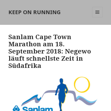
KEEP ON RUNNING
MENÜ
UND
WIDGETS
Sanlam Cape Town
Marathon am 18.
September 2018: Negewo
läuft schnellste Zeit in
Südafrika