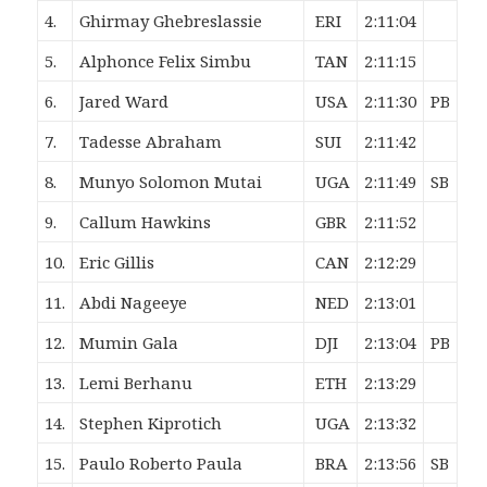
4.
Ghirmay
Ghebreslassie
ERI
2:11:04
5.
Alphonce Felix
Simbu
TAN
2:11:15
6.
Jared
Ward
USA
2:11:30
PB
7.
Tadesse
Abraham
SUI
2:11:42
8.
Munyo Solomon
Mutai
UGA
2:11:49
SB
9.
Callum
Hawkins
GBR
2:11:52
10.
Eric
Gillis
CAN
2:12:29
11.
Abdi
Nageeye
NED
2:13:01
12.
Mumin
Gala
DJI
2:13:04
PB
13.
Lemi
Berhanu
ETH
2:13:29
14.
Stephen
Kiprotich
UGA
2:13:32
15.
Paulo Roberto
Paula
BRA
2:13:56
SB