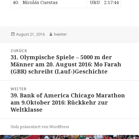
40.
Nicolás
Cuestas
URU
2:17:44
Veröffentlicht
Autor
August 21, 2016
hwinter
am
Beitrags-
ZURÜCK
Navigation
31. Olympische Spiele – 5000 m der
Vorheriger
Männer am 20. August 2016: Mo Farah
Beitrag:
(GBR) schreibt (Lauf-)Geschichte
WEITER
39. Bank of America Chicago Marathon
Nächster
am 9.Oktober 2016: Rückkehr zur
Beitrag:
Weltklasse
Stolz präsentiert von WordPress