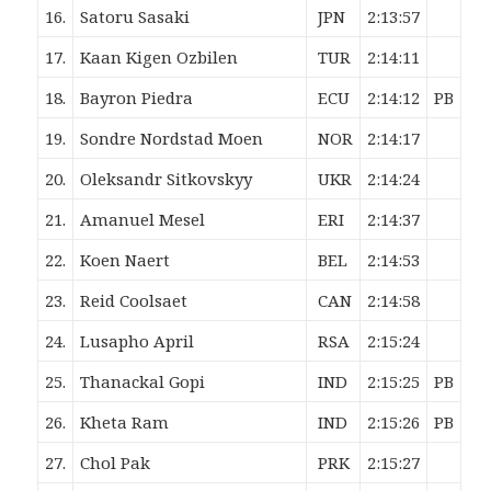
16.
Satoru
Sasaki
JPN
2:13:57
17.
Kaan Kigen
Ozbilen
TUR
2:14:11
18.
Bayron
Piedra
ECU
2:14:12
PB
19.
Sondre Nordstad
Moen
NOR
2:14:17
20.
Oleksandr
Sitkovskyy
UKR
2:14:24
21.
Amanuel
Mesel
ERI
2:14:37
22.
Koen
Naert
BEL
2:14:53
23.
Reid
Coolsaet
CAN
2:14:58
24.
Lusapho
April
RSA
2:15:24
25.
Thanackal
Gopi
IND
2:15:25
PB
26.
Kheta
Ram
IND
2:15:26
PB
27.
Chol
Pak
PRK
2:15:27