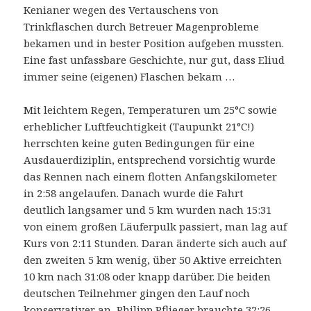
Kenianer wegen des Vertauschens von
Trinkflaschen durch Betreuer Magenprobleme
bekamen und in bester Position aufgeben mussten.
Eine fast unfassbare Geschichte, nur gut, dass Eliud
immer seine (eigenen) Flaschen bekam …
Mit leichtem Regen, Temperaturen um 25°C sowie
erheblicher Luftfeuchtigkeit (Taupunkt 21°C!)
herrschten keine guten Bedingungen für eine
Ausdauerdiziplin, entsprechend vorsichtig wurde
das Rennen nach einem flotten Anfangskilometer
in 2:58 angelaufen. Danach wurde die Fahrt
deutlich langsamer und 5 km wurden nach 15:31
von einem großen Läuferpulk passiert, man lag auf
Kurs von 2:11 Stunden. Daran änderte sich auch auf
den zweiten 5 km wenig, über 50 Aktive erreichten
10 km nach 31:08 oder knapp darüber. Die beiden
deutschen Teilnehmer gingen den Lauf noch
konservativer an, Philipp Pflieger brauchte 32:26,