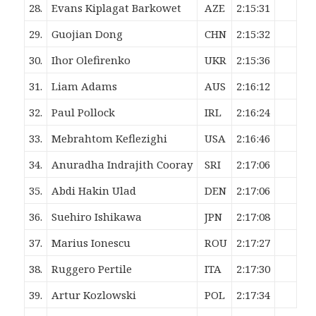
28.
Evans Kiplagat
Barkowet
AZE
2:15:31
29.
Guojian
Dong
CHN
2:15:32
30.
Ihor
Olefirenko
UKR
2:15:36
31.
Liam
Adams
AUS
2:16:12
32.
Paul
Pollock
IRL
2:16:24
33.
Mebrahtom
Keflezighi
USA
2:16:46
34.
Anuradha Indrajith
Cooray
SRI
2:17:06
35.
Abdi Hakin
Ulad
DEN
2:17:06
36.
Suehiro
Ishikawa
JPN
2:17:08
37.
Marius
Ionescu
ROU
2:17:27
38.
Ruggero
Pertile
ITA
2:17:30
39.
Artur
Kozlowski
POL
2:17:34