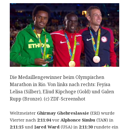
Die Medaillengewinner beim Olympischen
Marathon in Rio. Von links nach rechts: Feyisa
Lelisa (Silber), Eliud Kipchoge (Gold) und Galen
Rupp (Bronze). (c) ZDF-Screenshot
Weltmeister
Ghirmay Ghebreslassie
(ERI) wurde
Vierter nach
2:11:04
vor
Alphonce Simbu
(TAN) in
2:11:15
und
Jared Ward
(USA) in
2:11:30
rundete ein