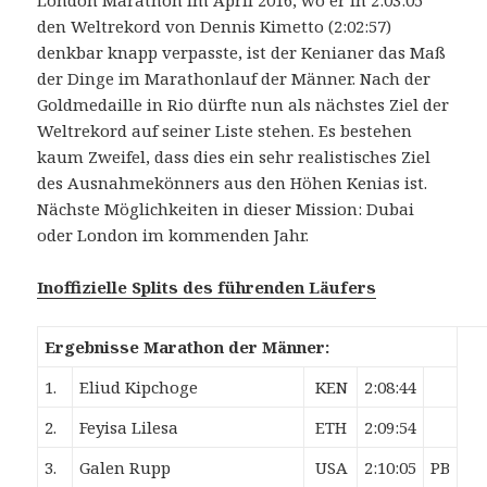
London Marathon im April 2016, wo er in 2:03:05
den Weltrekord von Dennis Kimetto (2:02:57)
denkbar knapp verpasste, ist der Kenianer das Maß
der Dinge im Marathonlauf der Männer. Nach der
Goldmedaille in Rio dürfte nun als nächstes Ziel der
Weltrekord auf seiner Liste stehen. Es bestehen
kaum Zweifel, dass dies ein sehr realistisches Ziel
des Ausnahmekönners aus den Höhen Kenias ist.
Nächste Möglichkeiten in dieser Mission: Dubai
oder London im kommenden Jahr.
Inoffizielle Splits des führenden Läufers
Ergebnisse Marathon der Männer:
1.
Eliud
Kipchoge
KEN
2:08:44
2.
Feyisa
Lilesa
ETH
2:09:54
3.
Galen
Rupp
USA
2:10:05
PB