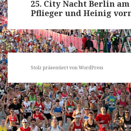
25. City Nacht Berlin am 
Nächster
Pflieger und Heinig vor
Beitrag:
Stolz präsentiert von WordPress