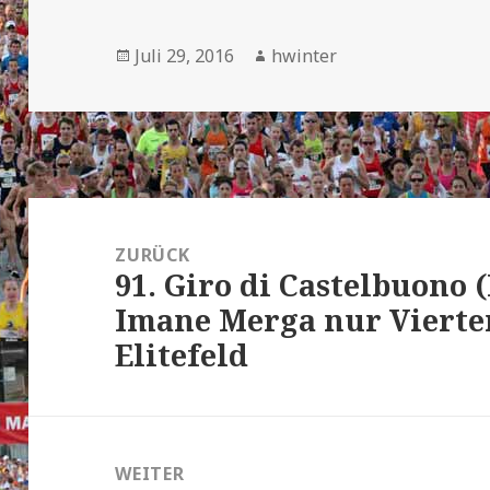
Veröffentlicht
Autor
Juli 29, 2016
hwinter
am
Beitrags-
Navigation
ZURÜCK
91. Giro di Castelbuono (
Vorheriger
Imane Merga nur Vierte
Beitrag:
Elitefeld
WEITER