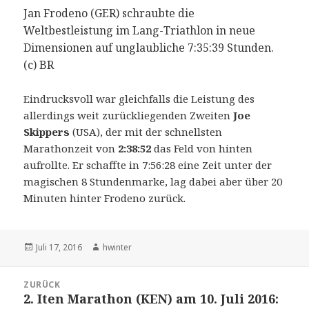
Jan Frodeno (GER) schraubte die
Weltbestleistung im Lang-Triathlon in neue
Dimensionen auf unglaubliche 7:35:39 Stunden.
(c) BR
Eindrucksvoll war gleichfalls die Leistung des
allerdings weit zurückliegenden Zweiten
Joe
Skippers
(USA), der mit der schnellsten
Marathonzeit von
2:38:52
das Feld von hinten
aufrollte. Er schaffte in 7:56:28 eine Zeit unter der
magischen 8 Stundenmarke, lag dabei aber über 20
Minuten hinter Frodeno zurück.
Veröffentlicht
Autor
Juli 17, 2016
hwinter
am
Beitrags-
ZURÜCK
Navigation
2. Iten Marathon (KEN) am 10. Juli 2016:
Vorheriger