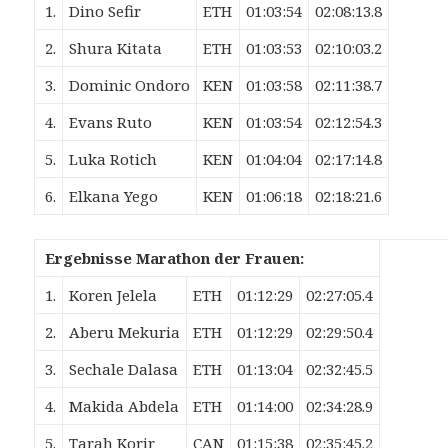
1.
Dino Sefir
ETH
01:03:54
02:08:13.8
2.
Shura Kitata
ETH
01:03:53
02:10:03.2
3.
Dominic Ondoro
KEN
01:03:58
02:11:38.7
4.
Evans Ruto
KEN
01:03:54
02:12:54.3
5.
Luka Rotich
KEN
01:04:04
02:17:14.8
6.
Elkana Yego
KEN
01:06:18
02:18:21.6
Ergebnisse Marathon der Frauen:
1.
Koren Jelela
ETH
01:12:29
02:27:05.4
2.
Aberu Mekuria
ETH
01:12:29
02:29:50.4
3.
Sechale Dalasa
ETH
01:13:04
02:32:45.5
4.
Makida Abdela
ETH
01:14:00
02:34:28.9
5.
Tarah Korir
CAN
01:15:38
02:35:45.2