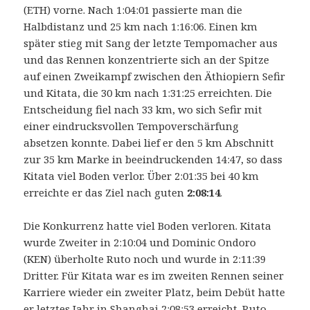
(ETH) vorne. Nach 1:04:01 passierte man die
Halbdistanz und 25 km nach 1:16:06. Einen km
später stieg mit Sang der letzte Tempomacher aus
und das Rennen konzentrierte sich an der Spitze
auf einen Zweikampf zwischen den Äthiopiern Sefir
und Kitata, die 30 km nach 1:31:25 erreichten. Die
Entscheidung fiel nach 33 km, wo sich Sefir mit
einer eindrucksvollen Tempoverschärfung
absetzen konnte. Dabei lief er den 5 km Abschnitt
zur 35 km Marke in beeindruckenden 14:47, so dass
Kitata viel Boden verlor. Über 2:01:35 bei 40 km
erreichte er das Ziel nach guten
2:08:14
.
Die Konkurrenz hatte viel Boden verloren. Kitata
wurde Zweiter in 2:10:04 und Dominic Ondoro
(KEN) überholte Ruto noch und wurde in 2:11:39
Dritter. Für Kitata war es im zweiten Rennen seiner
Karriere wieder ein zweiter Platz, beim Debüt hatte
er letztes Jahr in Shanghai 2:08:53 erreicht. Ruto