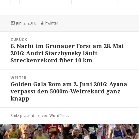
Veröffentlicht
Autor
Juni 2, 2016
hwinter
am
Beitrags-
ZURÜCK
Navigation
6. Nacht im Grünauer Forst am 28. Mai
Vorheriger
2016: Andri Starzhynsky läuft
Beitrag:
Streckenrekord über 10 km
WEITER
Golden Gala Rom am 2. Juni 2016: Ayana
Nächster
verpasst den 5000m-Weltrekord ganz
Beitrag:
knapp
Stolz präsentiert von WordPress