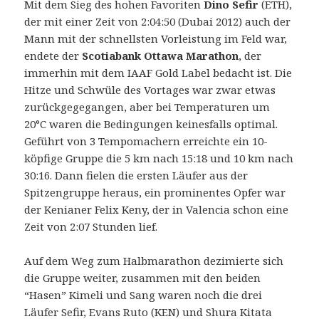
Mit dem Sieg des hohen Favoriten
Dino Sefir
(ETH),
der mit einer Zeit von 2:04:50 (Dubai 2012) auch der
Mann mit der schnellsten Vorleistung im Feld war,
endete der
Scotiabank Ottawa Marathon
, der
immerhin mit dem IAAF Gold Label bedacht ist.
Die
Hitze und Schwüle des Vortages war zwar etwas
zurückgegegangen, aber bei Temperaturen um
20°C waren die Bedingungen keinesfalls optimal.
Geführt von 3 Tempomachern erreichte ein 10-
köpfige Gruppe die 5 km nach 15:18 und 10 km nach
30:16. Dann fielen die ersten Läufer aus der
Spitzengruppe heraus, ein prominentes Opfer war
der Kenianer Felix Keny, der in Valencia schon eine
Zeit von 2:07 Stunden lief.
Auf dem Weg zum Halbmarathon dezimierte sich
die Gruppe weiter, zusammen mit den beiden
“Hasen” Kimeli und Sang waren noch die drei
Läufer Sefir, Evans Ruto (KEN) und Shura Kitata