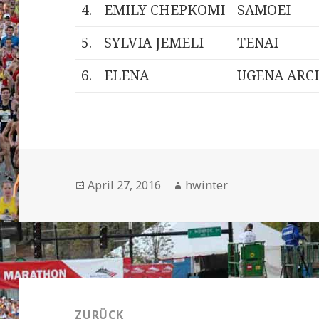
4.
EMILY CHEPKOMI
SAMOEI
5.
SYLVIA JEMELI
TENAI
6.
ELENA
UGENA ARC
Veröffentlicht
Autor
April 27, 2016
hwinter
am
Beitrags-
Navigation
ZURÜCK