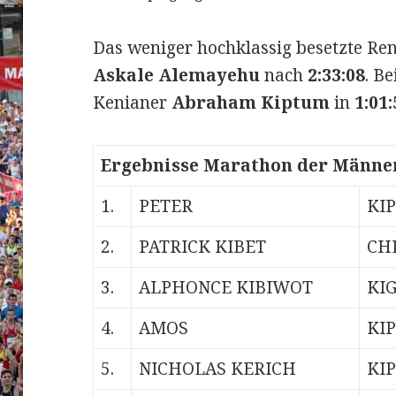
Das weniger hochklassig besetzte R
Askale Alemayehu
nach
2:33:08
. B
Kenianer
Abraham Kiptum
in
1:01:
Ergebnisse Marathon der Männe
1.
PETER
KI
2.
PATRICK KIBET
CH
3.
ALPHONCE KIBIWOT
KI
4.
AMOS
KI
5.
NICHOLAS KERICH
KI