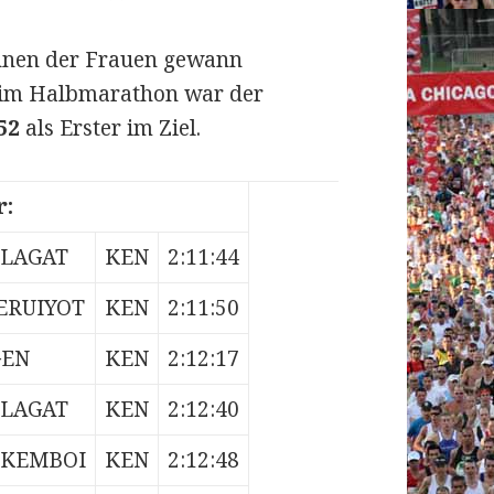
ennen der Frauen gewann
eim Halbmarathon war der
52
als Erster im Ziel.
r:
PLAGAT
KEN
2:11:44
ERUIYOT
KEN
2:11:50
GEN
KEN
2:12:17
PLAGAT
KEN
2:12:40
PKEMBOI
KEN
2:12:48