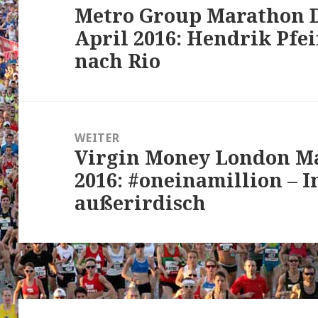
Metro Group Marathon D
Vorheriger
April 2016: Hendrik Pfei
Beitrag:
nach Rio
WEITER
Virgin Money London Ma
Nächster
2016: #oneinamillion – I
Beitrag:
außerirdisch