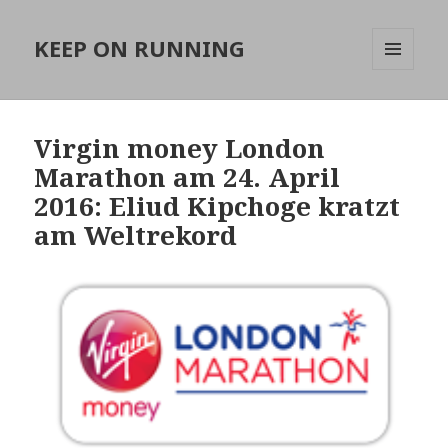
KEEP ON RUNNING
MENÜ
UND
WIDGETS
Virgin money London
Marathon am 24. April
2016: Eliud Kipchoge kratzt
am Weltrekord