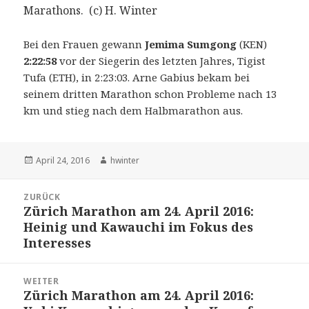
Marathons. (c) H. Winter
Bei den Frauen gewann
Jemima Sumgong
(KEN)
2:22:58
vor der Siegerin des letzten Jahres, Tigist
Tufa (ETH), in 2:23:03. Arne Gabius bekam bei
seinem dritten Marathon schon Probleme nach 13
km und stieg nach dem Halbmarathon aus.
Veröffentlicht
Autor
April 24, 2016
hwinter
am
Beitrags-
ZURÜCK
Navigation
Zürich Marathon am 24. April 2016:
Vorheriger
Heinig und Kawauchi im Fokus des
Beitrag:
Interesses
WEITER
Zürich Marathon am 24. April 2016:
Nächster