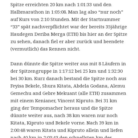
Spitze erreichten 20 km nach 1:01:33 und den
Halbmarathon in 1:05:08. Man lag also “nur noch”
auf Kurs von 2:10 Stunden. Mit der Startnummer
“33” spät nachverpflichtet war der bereits 35jährige
Haudegen Deriba Merga (ETH) bis hier an der Spitze
zu sehen, danach fiel er aber zurück und beendete
(vermutlich) das Rennen nicht.
Dann dünnte die Spitze weiter aus mit 8 Läufern in
der Spitzengruppe in 1:17:12 bei 25 km und 1:32:30
bei 30 km. Kurz danach bestand die Spitze noch aus
Feyisa Bekele, Shura Kitata, Abdela Godana, Alemu
Gemechu and Gebre Mekuant (alle ETH) zusammen
mit einem Kenianer, Vincent Kipruto. Bei 31 km
ging der Tempomacher heraus und die Spitze
dünnte weiter aus, nach 38 km waren nur noch
Kitata, Kipruto und Bekele vorne. Nach 39 km in
2:00:48 waren Kitata und Kipruto allein und liefen
nach 40 km in 2:03:43 den schnellsten km des