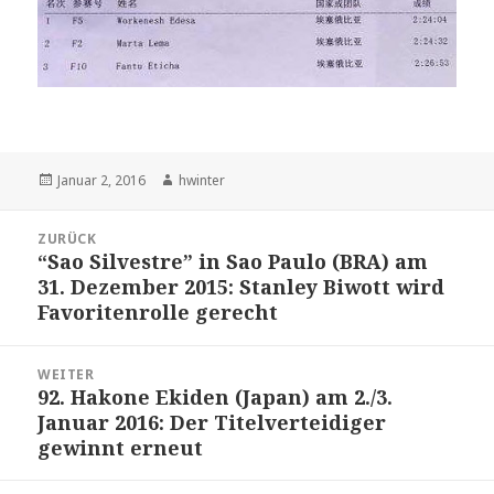
Veröffentlicht
Autor
Januar 2, 2016
hwinter
am
Beitrags-
ZURÜCK
Navigation
“Sao Silvestre” in Sao Paulo (BRA) am
Vorheriger
31. Dezember 2015: Stanley Biwott wird
Beitrag:
Favoritenrolle gerecht
WEITER
92. Hakone Ekiden (Japan) am 2./3.
Nächster
Januar 2016: Der Titelverteidiger
Beitrag:
gewinnt erneut