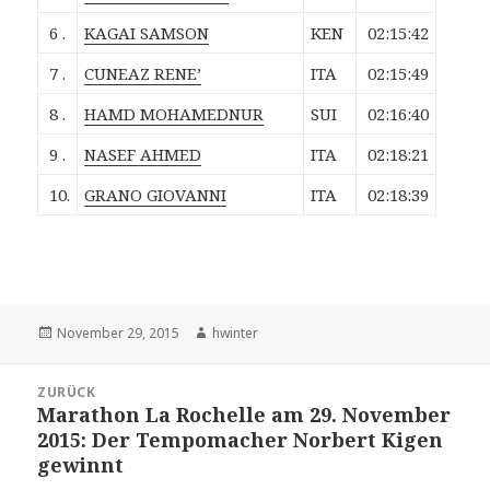
6 .
KAGAI SAMSON
KEN
02:15:42
7 .
CUNEAZ RENE’
ITA
02:15:49
8 .
HAMD MOHAMEDNUR
SUI
02:16:40
9 .
NASEF AHMED
ITA
02:18:21
10.
GRANO GIOVANNI
ITA
02:18:39
Veröffentlicht
Autor
November 29, 2015
hwinter
am
Beitrags-
ZURÜCK
Navigation
Marathon La Rochelle am 29. November
Vorheriger
2015: Der Tempomacher Norbert Kigen
Beitrag:
gewinnt