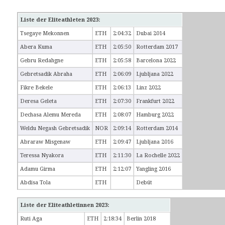
Liste der Eliteathleten 2023:
Tsegaye Mekonnen
ETH
2:04:32
Dubai 2014
Abera Kuma
ETH
2:05:50
Rotterdam 2017
Gebru Redahgne
ETH
2:05:58
Barcelona 2022
Gebretsadik Abraha
ETH
2:06:09
Ljubljana 2022
Fikre Bekele
ETH
2:06:13
Linz 2022
Deresa Geleta
ETH
2:07:30
Frankfurt 2022
Dechasa Alemu Mereda
ETH
2:08:07
Hamburg 2022
Weldu Negash Gebretsadik
NOR
2:09:14
Rotterdam 2014
Abraraw Misgenaw
ETH
2:09:47
Ljubljana 2016
Teressa Nyakora
ETH
2:11:30
La Rochelle 2022
Adamu Girma
ETH
2:12:07
Yangling 2016
Abdisa Tola
ETH
Debüt
Liste der Eliteathletinnen 2023:
Ruti Aga
ETH
2:18:34
Berlin 2018