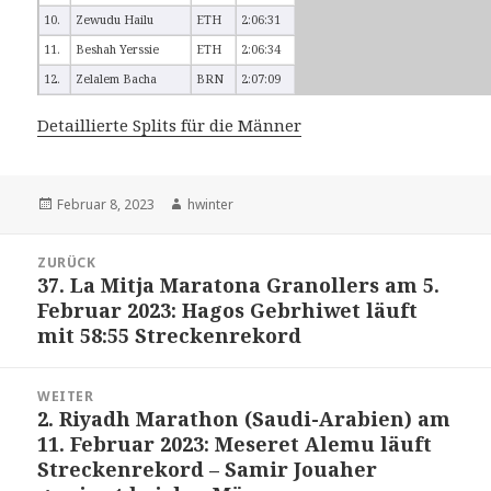
10.
Zewudu Hailu
ETH
2:06:31
11.
Beshah Yerssie
ETH
2:06:34
12.
Zelalem Bacha
BRN
2:07:09
Detaillierte Splits für die Männer
Veröffentlicht
Autor
Februar 8, 2023
hwinter
am
Beitrags-
ZURÜCK
Navigation
37. La Mitja Maratona Granollers am 5.
Vorheriger
Februar 2023: Hagos Gebrhiwet läuft
Beitrag:
mit 58:55 Streckenrekord
WEITER
2. Riyadh Marathon (Saudi-Arabien) am
Nächster
11. Februar 2023: Meseret Alemu läuft
Beitrag:
Streckenrekord – Samir Jouaher