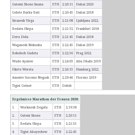
Gutemi Shone Imana
ETH
2:20:11
Dubai 2020
Gelete Burka Bati
ETH
2:20:45
Dubai 2018
Siranesh Yirga
ETH
2:21:08
Ljubljana 2022
Bedatu Hirpa
ETH
2:21:32
Frankfurt 2018
Dera Dida
ETH
2:21:45
Dubai 2018
Waganesh Mekasha
ETH
2:22:45
Dubai 2019
Bekelech Gudeta
ETH
2:22:56
Prag 2022
Wude Ayalew
ETH
2:24:03
Abu Dhabi 2019
Fikrte Wereta
ETH
2:26:15
Hamburg 2022
Amente Sorome Negash
ETH
2:29:46
Florenz 2019
Tigist Getnet
ETH
Debüt
Ergebnisse Marathon der Frauen 2020:
1.
Worknesh Degefa
ETH
2:19:38
2.
Guteni Shone
ETH
2:20:11
3.
Bedatu Hirpa
ETH
2:21:55
4.
Tigist Abayechew
ETH
2:22:45