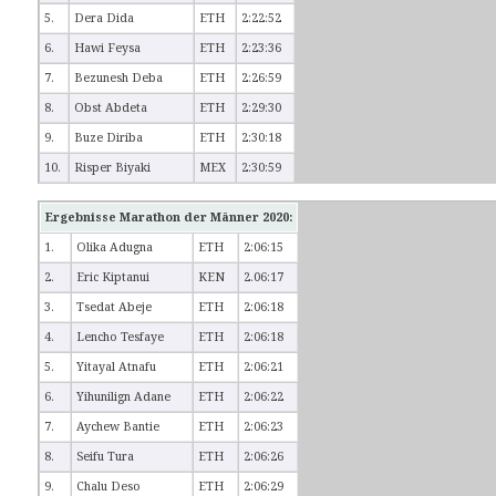
5.
Dera Dida
ETH
2:22:52
6.
Hawi Feysa
ETH
2:23:36
7.
Bezunesh Deba
ETH
2:26:59
8.
Obst Abdeta
ETH
2:29:30
9.
Buze Diriba
ETH
2:30:18
10.
Risper Biyaki
MEX
2:30:59
Ergebnisse Marathon der Männer 2020:
1.
Olika Adugna
ETH
2:06:15
2.
Eric Kiptanui
KEN
2.06:17
3.
Tsedat Abeje
ETH
2:06:18
4.
Lencho Tesfaye
ETH
2:06:18
5.
Yitayal Atnafu
ETH
2:06:21
6.
Yihunilign Adane
ETH
2:06:22
7.
Aychew Bantie
ETH
2:06:23
8.
Seifu Tura
ETH
2:06:26
9.
Chalu Deso
ETH
2:06:29