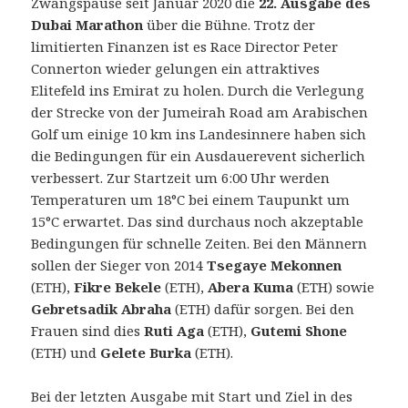
Zwangspause seit Januar 2020 die
22. Ausgabe des
Dubai
Marathon
über die Bühne.
Trotz der
limitierten Finanzen ist es Race Director Peter
Connerton wieder gelungen ein attraktives
Elitefeld ins Emirat zu holen. Durch die Verlegung
der Strecke von der Jumeirah Road am Arabischen
Golf um einige 10 km ins Landesinnere haben sich
die Bedingungen für ein Ausdauerevent sicherlich
verbessert. Zur Startzeit um 6:00 Uhr werden
Temperaturen um 18°C bei einem Taupunkt um
15°C erwartet. Das sind durchaus noch akzeptable
Bedingungen für schnelle Zeiten. Bei den Männern
sollen der Sieger von 2014
Tsegaye Mekonnen
(ETH),
Fikre Bekele
(ETH),
Abera Kuma
(ETH) sowie
Gebretsadik Abraha
(ETH) dafür sorgen. Bei den
Frauen sind dies
Ruti Aga
(ETH),
Gutemi Shone
(ETH) und
Gelete Burka
(ETH).
Bei der letzten Ausgabe mit Start und Ziel in des