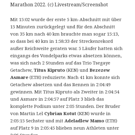
Marathon 2022. (c) Livestream/Screenshot
Mit 15:02 wurde der erste 5 km-Abschnitt mit über
15 Minuten zurückgelegt und für den Abschnitt
von 35 km nach 40 km brauchte man sogar 15:13,
so dass bei 40 km in 1:58:33 der Streckenrekord
außer Reichweite geraten war. 5 Läufer hatten sich
eingangs des Vondelparks etwas absetzen können,
was sich nach 2 Stunden auf das Trio Tsegaye
Getachew,
Titus Kipruto
(KEN) und
Bezezew
Asmare
(ETH) reduzierte. Nach 41 km konnte sich
Getachew absetzen und das Rennen in 2:04:49
gewinnen. Mit Titus Kipruto als Zweiter in 2:04:54
und Asmare in 2:04:57 auf Platz 3 blieb das
komplette Podium unter 2:05 Stunden. Der Bruder
von Martin Lel
Cybrian Kotut
(KEN) wurde in
2:05:15 Sechster und mit
Adeladlew Mamo
(ETH)
auf Platz 9 in 2:05:45 blieben neun Athleten unter
2:06 Stunden.