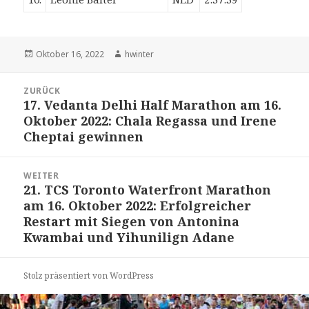
Veröffentlicht
Autor
Oktober 16, 2022
hwinter
am
Beitrags-
ZURÜCK
Navigation
17. Vedanta Delhi Half Marathon am 16.
Vorheriger
Oktober 2022: Chala Regassa und Irene
Beitrag:
Cheptai gewinnen
WEITER
21. TCS Toronto Waterfront Marathon
Nächster
am 16. Oktober 2022: Erfolgreicher
Beitrag:
Restart mit Siegen von Antonina
Kwambai und Yihunilign Adane
Stolz präsentiert von WordPress