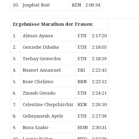
10.
Josphat Boit
KEN
2:06:34
Ergebnisse Marathon der Frauen:
1.
Almaz Ayana
ETH
2:17:20
2.
Genzebe Dibaba
ETH
2:18:05
3.
Tsehay Gemechu
ETH
2:18:59
4.
Nasnet Amanuel
ERI
2:22:45
5.
Rose Chelimo
BRN
2:23:12
6.
Zinash Gerado
ETH
2:24:21
7.
Celestine Chepchirchir
KEN
2:26:50
8.
Gebayanesh Ayele
ETH
2:27:36
9.
Nora Szabo
HUN
2:30:31
10.
Leonie Balter
NED
2:37:39