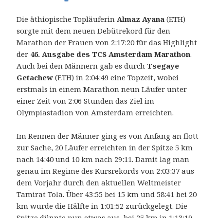
Die äthiopische Topläuferin
Almaz Ayana
(ETH)
sorgte mit dem neuen Debütrekord für den
Marathon der Frauen von 2:17:20 für das Highlight
der
46. Ausgabe des TCS Amsterdam Marathon
.
Auch bei den Männern gab es durch
Tsegaye
Getachew
(ETH) in 2:04:49 eine Topzeit, wobei
erstmals in einem Marathon neun Läufer unter
einer Zeit von 2:06 Stunden das Ziel im
Olympiastadion von Amsterdam erreichten.
Im Rennen der Männer ging es von Anfang an flott
zur Sache, 20 Läufer erreichten in der Spitze 5 km
nach 14:40 und 10 km nach 29:11. Damit lag man
genau im Regime des Kursrekords von 2:03:37 aus
dem Vorjahr durch den aktuellen Weltmeister
Tamirat Tola. Über 43:55 bei 15 km und 58:41 bei 20
km wurde die Hälfte in 1:01:52 zurückgelegt. Die
Spitze dünnte nun etwas aus, bei 25 km in 1:13:19