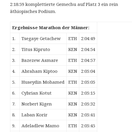
2:18:59 komplettierte Gemechu auf Platz 3 ein rein
äthiopisches Podium.
Ergebnisse Marathon der Männer:
1.
Tsegaye Getachew
ETH
2:04:49
2.
Titus Kipruto
KEN
2:04:54
3.
Bazezew Asmare
ETH
2:04:57
4.
Abraham Kiptoo
KEN
2:05:04
5.
Huseydin Mohamed
ETH
2:05:05
6.
Cybrian Kotut
KEN
2:05:15
7.
Norbert Kigen
KEN
2:05:32
8.
Laban Korir
KEN
2:05:41
9.
Adeladlew Mamo
ETH
2:05:45