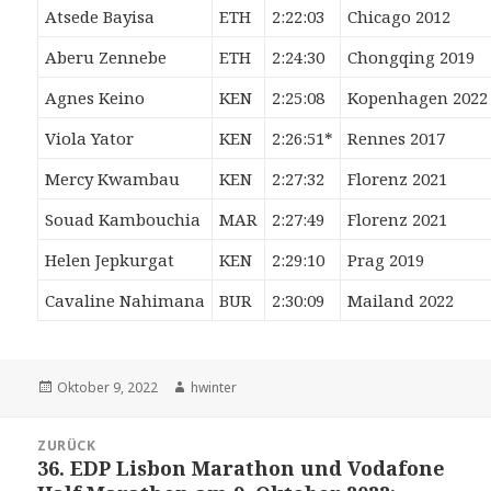
Atsede Bayisa
ETH
2:22:03
Chicago 2012
Aberu Zennebe
ETH
2:24:30
Chongqing 2019
Agnes Keino
KEN
2:25:08
Kopenhagen 2022
Viola Yator
KEN
2:26:51*
Rennes 2017
Mercy Kwambau
KEN
2:27:32
Florenz 2021
Souad Kambouchia
MAR
2:27:49
Florenz 2021
Helen Jepkurgat
KEN
2:29:10
Prag 2019
Cavaline Nahimana
BUR
2:30:09
Mailand 2022
Veröffentlicht
Autor
Oktober 9, 2022
hwinter
am
Beitrags-
ZURÜCK
Navigation
36. EDP Lisbon Marathon und Vodafone
Vorheriger