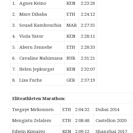
1.
Agnes Keino
KEN
2:23:26
2.
Mare Dibaba
ETH
2:24:12
3.
Souad Kambouchia
MAR
2:27:35
4.
Viola Yator
KEN
2:28:11
5.
Aberu Zennebe
ETH
2:28:33
6.
Cavaline Nahimana
BUR
2:31:21
7.
Helen Jepkurgat
KEN
2:32:07
8.
Lisa Fuchs
GER
2:37:19
Eliteathleten Marathon:
Tsegaye Mekonnen
ETH
2:04:32
Dubai 2014
Mengistu Zelalem
ETH
2:08:48
Castellon 2020
Edwin Kimaiyo
KEN
2:09:12
Shanghai 2017