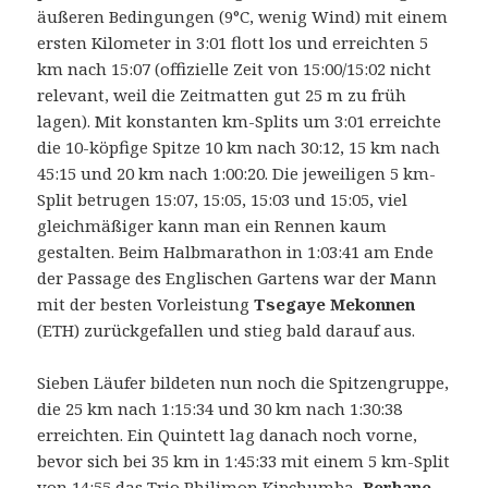
äußeren Bedingungen (9°C, wenig Wind) mit einem
ersten Kilometer in 3:01 flott los und erreichten 5
km nach 15:07 (offizielle Zeit von 15:00/15:02 nicht
relevant, weil die Zeitmatten gut 25 m zu früh
lagen). Mit konstanten km-Splits um 3:01 erreichte
die 10-köpfige Spitze 10 km nach 30:12, 15 km nach
45:15 und 20 km nach 1:00:20. Die jeweiligen 5 km-
Split betrugen 15:07, 15:05, 15:03 und 15:05, viel
gleichmäßiger kann man ein Rennen kaum
gestalten. Beim Halbmarathon in 1:03:41 am Ende
der Passage des Englischen Gartens war der Mann
mit der besten Vorleistung
Tsegaye Mekonnen
(ETH) zurückgefallen und stieg bald darauf aus.
Sieben Läufer bildeten nun noch die Spitzengruppe,
die 25 km nach 1:15:34 und 30 km nach 1:30:38
erreichten. Ein Quintett lag danach noch vorne,
bevor sich bei 35 km in 1:45:33 mit einem 5 km-Split
von 14:55 das Trio Philimon Kipchumba,
Berhane