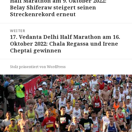
Half Marathon am 9. Oktober 2022:
Beitrag:
Belay Shiferaw steigert seinen
Streckenrekord erneut
WEITER
17. Vedanta Delhi Half Marathon am 16.
Nächster
Oktober 2022: Chala Regassa und Irene
Beitrag:
Cheptai gewinnen
Stolz präsentiert von WordPress