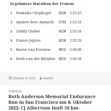
Ergebnisse Marathon der Frauen:
1.
Paskalia Chepkogei
KEN
2:22:47
2.
Ayalew Bere Ayayech
ETH
2:22:52
3.
Zeddy Chebet
KEN
2:35:16
4.
Eunice Jeptoo
KEN
2:35:23
5.
Karen van Proeyen
NED
2:36:09
6.
Ruth van der Meijden
NED
2:36:58
Veröffentlicht
Autor
Oktober 9, 2022
hwinter
am
Beitrags-
ZURÜCK
Navigation
Ruth Anderson Memorial Endurance
Vorheriger
Run in San Francisco am 8. Oktober
Beitrag:
2022: CJ Albertson läuft 50 km-