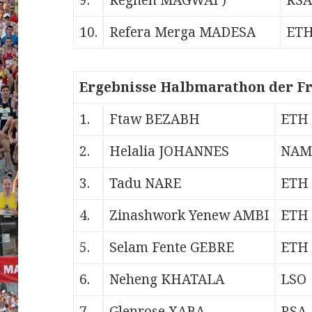
9.
Reghen MAGWAI )
RSA
10.
Refera Merga MADESA
ET
Ergebnisse Halbmarathon der Fr
1.
Ftaw BEZABH
ETH
2.
Helalia JOHANNES
NAM
3.
Tadu NARE
ETH
4.
Zinashwork Yenew AMBI
ETH
5.
Selam Fente GEBRE
ETH
6.
Neheng KHATALA
LSO
7.
Glenrose XABA
RSA