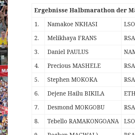
Ergebnisse Halbmarathon der M
1.
Namakoe NKHASI
LSO
2.
Melikhaya FRANS
RSA
3.
Daniel PAULUS
NA
4.
Precious MASHELE
RSA
5.
Stephen MOKOKA
RSA
6.
Dejene Hailu BIKILA
ET
7.
Desmond MOKGOBU
RSA
8.
Tebello RAMAKONGOANA
LSO