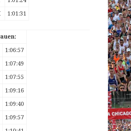
1:01:24
H
1:01:31
auen:
1:06:57
1:07:49
1:07:55
1:09:16
1:09:40
1:09:57
1:10:41