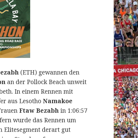
Bezabh
(ETH) gewannen den
on
an der Pollock Beach unweit
abeth.
In einem Rennen mit
fer aus Lesotho
Namakoe
 Frauen
Ftaw Bezabh
in 1:06:57
äufern wurde das Rennen um
m Elitesegment derart gut