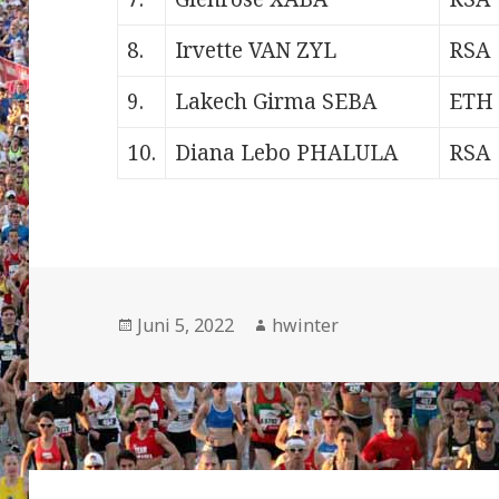
8.
Irvette VAN ZYL
RSA
9.
Lakech Girma SEBA
ETH
10.
Diana Lebo PHALULA
RSA
Veröffentlicht
Autor
Juni 5, 2022
hwinter
am
Beitrags-