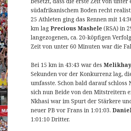
besetzt, dass die erste Zeit von unter
südafrikanischem Boden recht realist
25 Athleten ging das Rennen mit 14:36
km lag
Precious Mashele
(RSA) in 2
langezogenen, ca. 20-köpfigen Verfol
Zeit von unter 60 Minuten war die Fa
Bei 15 km in 43:43 war des
Melikhay
Sekunden vor der Konkurrenz lag, di
umfasste. Schon bald darauf schloss
sich nun Beide von den Mitstreitern 
Nkhasi war im Spurt der Stärkere un
neuer PB vor Frans in 1:01:03.
Danie
1:01:10 Dritter.