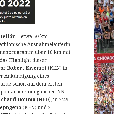
tellón
– etwa 50 km
e äthiopische Ausnahmeläuferin
menprogramm über 10 km mit
das Highlight dieser
war
Robert Kwemoi
(KEN) in
rer Ankündigung eines
wurde schon auf dem ersten
empomacher vom gleichen NN
ichard Douma
(NED), in 2:49
hepngeno
(KEN) und 2