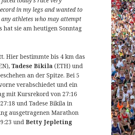
faced today’s race very
 record in my legs and wanted to
r any athletes who may attempt
s hat sie am heutigen Sonntag
t. Hier bestimmte bis 4 km das
EN),
Tadese Bikila
(ETH) und
eschehen an der Spitze. Bei 5
 vorne verabschiedet und ein
ang mit Kursrekord von 27:16
7:18 und Tadese Bikila in
ltung ausgetragenen Marathon
09:23 und
Betty Jepleting