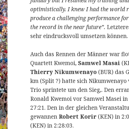
January but I resumed my training and 
optimistically. I knew I had the world
produce a challenging performance fo
the record in the near future”.
Letztere
sehr eindrucksvoll umsetzen können.
Auch das Rennen der Männer war flot
Quartett Kwemoi,
Samwel Masai
(K
Thierry Nikumwenayo
(BUR) das G
km (Split ?) hatte sich Nikumwenayo
Trio sprintete um den Sieg,. Den err
Ronald Kwemoi vor Samwel Masei in 2
27:21. Den in der gleichen Veransta
gewannen
Robert Korir
(KEN) in 2:
(KEN) in 2:28:03.