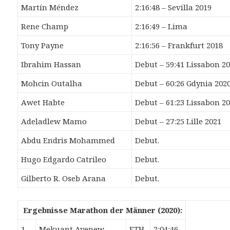
Martín Méndez
2:16:48 – Sevilla 2019
Rene Champ
2:16:49 – Lima
Tony Payne
2:16:56 – Frankfurt 2018
Ibrahim Hassan
Debut – 59:41 Lissabon 2
Mohcin Outalha
Debut – 60:26 Gdynia 202
Awet Habte
Debut – 61:23 Lissabon 2
Adeladlew Mamo
Debut – 27:25 Lille 2021
Abdu Endris Mohammed
Debut.
Hugo Edgardo Catrileo
Debut.
Gilberto R. Oseb Arana
Debut.
Ergebnisse Marathon der Männer (2020):
1.
Mekuant Ayenew
ETH
2:04:46