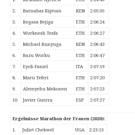
2.
Barnabas Kiptum
KEN
2:05:05
3.
Regasa Bejiga
ETH
2:06:24
4.
Worknesh Tesfa
ETH
2:06:27
5.
Michael Kunyuga
KEN
2:06:43
6.
Bazu Worku
ETH
2:06:47
7.
Eyob Faniel
ITA
2:07:19
8.
Maru Teferi
ETH
2:07:20
9.
Alemyehu Mekonen
ETH
2:07:23
10.
Javier Guerra
ESP
2:07:27
Ergebnisse Marathon der Frauen (2020):
1.
Juliet Chekwel
UGA
2:23:13