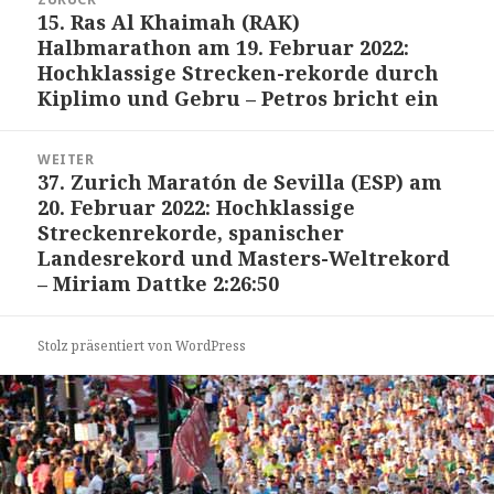
Navigation
15. Ras Al Khaimah (RAK)
Vorheriger
Halbmarathon am 19. Februar 2022:
Beitrag:
Hochklassige Strecken-rekorde durch
Kiplimo und Gebru – Petros bricht ein
WEITER
37. Zurich Maratón de Sevilla (ESP) am
Nächster
20. Februar 2022: Hochklassige
Beitrag:
Streckenrekorde, spanischer
Landesrekord und Masters-Weltrekord
– Miriam Dattke 2:26:50
Stolz präsentiert von WordPress