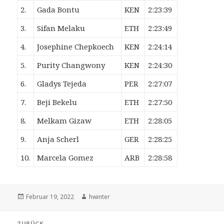
2.
Gada Bontu
KEN
2:23:39
3.
Sifan Melaku
ETH
2:23:49
4.
Josephine Chepkoech
KEN
2:24:14
5.
Purity Changwony
KEN
2:24:30
6.
Gladys Tejeda
PER
2:27:07
7.
Beji Bekelu
ETH
2:27:50
8.
Melkam Gizaw
ETH
2:28:05
9.
Anja Scherl
GER
2:28:25
10.
Marcela Gomez
ARB
2:28:58
Veröffentlicht
Autor
Februar 19, 2022
hwinter
am
Beitrags-
ZURÜCK