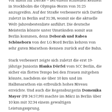
vor allem für Dattke – bei einem schnellen Rennen
in Stockholm die Olympia-Norm von 31:25
anzugreifen. Auf der Straße verbesserte sich Dattke
zuletzt in Berlin auf 31:38, womit sie die aktuelle
Welt-Jahresbestenliste anführt. Die deutsche
Meisterin könnte unter Umständen somit aus
Berlin kommen, denn
Deborah und Rabea
Schöneborn
von der LG Nord Berlin kehren von
sehr guten Marathon-Rennen zurück auf die Bahn.
Stark verbessert zeigte sich zuletzt die erst 19-
jährige Juniorin
Blanka Dörfel
vom SCC Berlin, die
sicher ein flottes Tempo bei den Frauen mitgehen
könnte, nachdem sie über 10 km und im
Halbmarathon ein erfreulich hohes Niveau
erreichte. Und auch die Regensburgerin
Domenika
Mayer
(PB 34:57,99) machte im März in Berlin über
10 km mit 32:34 einem gewaltigen
Leistungssprung.