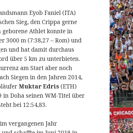
Landsmann Eyob Faniel (ITA)
ischen Sieg, den Crippa gerne
 geborene Athlet konnte in
er 3000 m (7:38,27 – Rom) und
gen und hat damit durchaus
ord über 5 km zu unterbieten.
kurrenz am Start aber noch
ach Siegen in den Jahren 2014,
pläufer
Muktar Edris
(ETH)
9 in Doha seinen WM-Titel über
teht bei 12:54,83.
im vergangenen Jahr
 und schaffte im Juni 2019 in