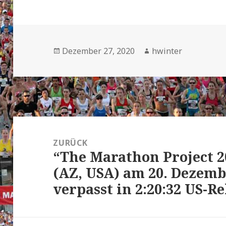
Veröffentlicht
Autor
Dezember 27, 2020
hwinter
am
Beitrags-
Navigation
ZURÜCK
“The Marathon Project 2
Vorheriger
(AZ, USA) am 20. Dezembe
Beitrag:
verpasst in 2:20:32 US-R