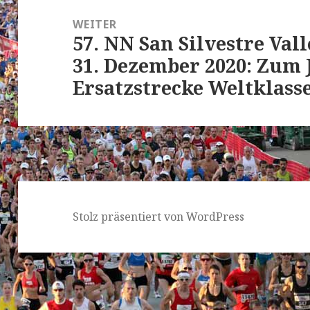
WEITER
57. NN San Silvestre Va
Nächster
31. Dezember 2020: Zum 
Beitrag:
Ersatzstrecke Weltklass
Stolz präsentiert von WordPress