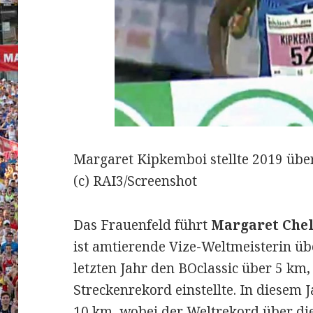
Margaret Kipkemboi stellte 2019 übe
(c) RAI3/Screenshot
Das Frauenfeld führt
Margaret Che
ist amtierende Vize-Weltmeisterin ü
letzten Jahr den BOclassic über 5 km,
Streckenrekord einstellte. In diesem 
10 km, wobei der Weltrekord über die