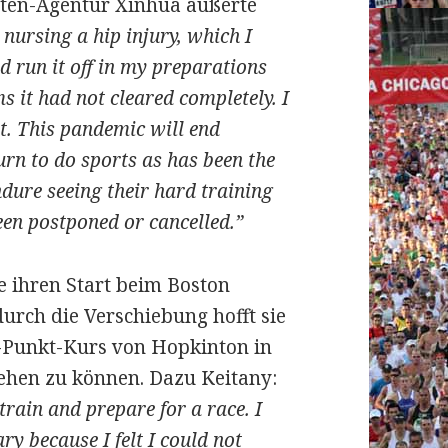
hten-Agentur Xinhua äußerte
l nursing a hip injury, which I
d run it off in my preparations
 it had not cleared completely. I
st. This pandemic will end
rn to do sports as has been the
dure seeing their hard training
een postponed or cancelled.”
e ihren Start beim Boston
urch die Verschiebung hofft sie
-Punkt-Kurs von Hopkinton in
gehen zu können. Dazu Keitany:
train and prepare for a race. I
ry because I felt I could not