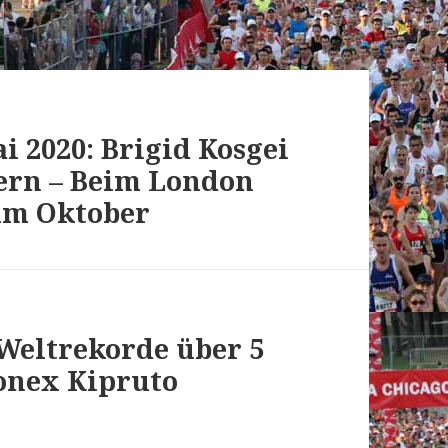
i 2020: Brigid Kosgei
sern – Beim London
im Oktober
 Weltrekorde über 5
onex Kipruto