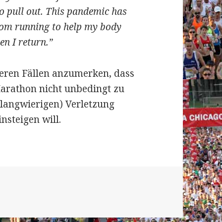
o pull out. This pandemic has
rom running to help my body
en I return.”
deren Fällen anzumerken, dass
Marathon nicht unbedingt zu
(langwierigen) Verletzung
steigen will.