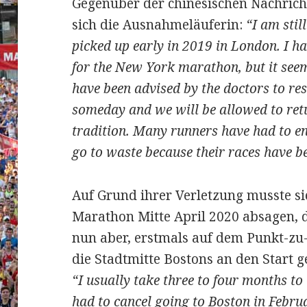
Gegenüber der chinesischen Nachric
sich die Ausnahmeläuferin:
“I am stil
picked up early in 2019 in London. I ha
for the New York marathon, but it seems
have been advised by the doctors to re
someday and we will be allowed to retu
tradition. Many runners have had to en
go to waste because their races have b
Auf Grund ihrer Verletzung musste si
Marathon Mitte April 2020 absagen, d
nun aber, erstmals auf dem Punkt-zu
die Stadtmitte Bostons an den Start 
“I usually take three to four months to 
had to cancel going to Boston in Februa