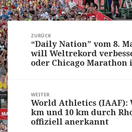
Beitrags-
Navigation
ZURÜCK
“Daily Nation” vom 8. Ma
Vorheriger
will Weltrekord verbes
Beitrag:
oder Chicago Marathon 
WEITER
World Athletics (IAAF):
Nächster
km und 10 km durch Rh
Beitrag:
offiziell anerkannt