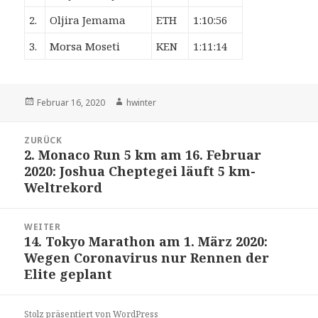
2.
Oljira Jemama
ETH
1:10:56
3.
Morsa Moseti
KEN
1:11:14
Veröffentlicht
Autor
Februar 16, 2020
hwinter
am
Beitrags-
ZURÜCK
Navigation
2. Monaco Run 5 km am 16. Februar
Vorheriger
2020: Joshua Cheptegei läuft 5 km-
Beitrag:
Weltrekord
WEITER
14. Tokyo Marathon am 1. März 2020:
Nächster
Wegen Coronavirus nur Rennen der
Beitrag:
Elite geplant
Stolz präsentiert von WordPress