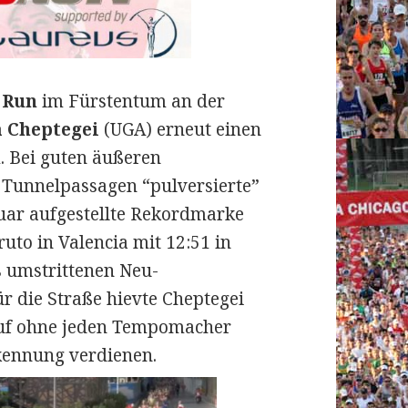
 Run
im Fürstentum an der
 Cheptegei
(UGA) erneut einen
m.
Bei guten äußeren
 Tunnelpassagen “pulversierte”
uar aufgestellte Rekordmarke
to in Valencia mit 12:51 in
 umstrittenen Neu-
r die Straße hievte Cheptegei
auf ohne jeden Tempomacher
rkennung verdienen.