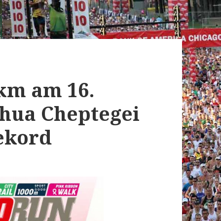
km am 16.
shua Cheptegei
ekord