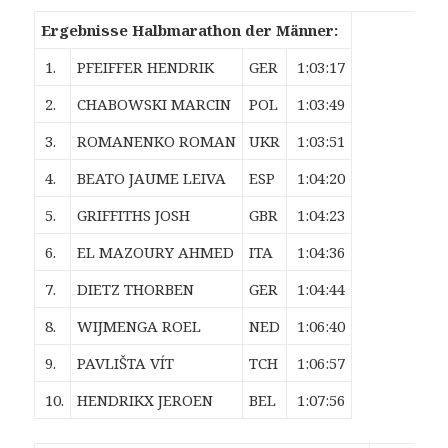
Ergebnisse Halbmarathon der Männer:
1.
PFEIFFER HENDRIK
GER
1:03:17
2.
CHABOWSKI MARCIN
POL
1:03:49
3.
ROMANENKO ROMAN
UKR
1:03:51
4.
BEATO JAUME LEIVA
ESP
1:04:20
5.
GRIFFITHS JOSH
GBR
1:04:23
6.
EL MAZOURY AHMED
ITA
1:04:36
7.
DIETZ THORBEN
GER
1:04:44
8.
WIJMENGA ROEL
NED
1:06:40
9.
PAVLIŠTA VÍT
TCH
1:06:57
10.
HENDRIKX JEROEN
BEL
1:07:56