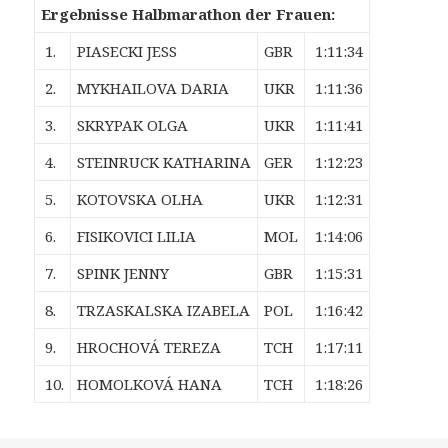
Ergebnisse Halbmarathon der Frauen:
1.
PIASECKI JESS
GBR
1:11:34
2.
MYKHAILOVA DARIA
UKR
1:11:36
3.
SKRYPAK OLGA
UKR
1:11:41
4.
STEINRUCK KATHARINA
GER
1:12:23
5.
KOTOVSKA OLHA
UKR
1:12:31
6.
FISIKOVICI LILIA
MOL
1:14:06
7.
SPINK JENNY
GBR
1:15:31
8.
TRZASKALSKA IZABELA
POL
1:16:42
9.
HROCHOVÁ TEREZA
TCH
1:17:11
10.
HOMOLKOVÁ HANA
TCH
1:18:26