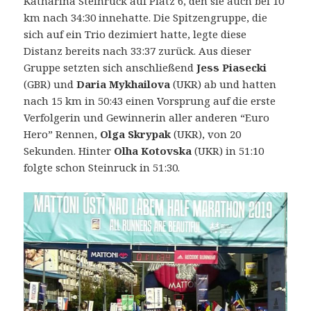
Katharina Steinruck auf Platz 6, den sie auch bei 10
km nach 34:30 innehatte. Die Spitzengruppe, die
sich auf ein Trio dezimiert hatte, legte diese
Distanz bereits nach 33:37 zurück. Aus dieser
Gruppe setzten sich anschließend
Jess Piasecki
(GBR) und
Daria Mykhailova
(UKR) ab und hatten
nach 15 km in 50:43 einen Vorsprung auf die erste
Verfolgerin und Gewinnerin aller anderen “Euro
Hero” Rennen,
Olga Skrypak
(UKR), von 20
Sekunden. Hinter
Olha Kotovska
(UKR) in 51:10
folgte schon Steinruck in 51:30.